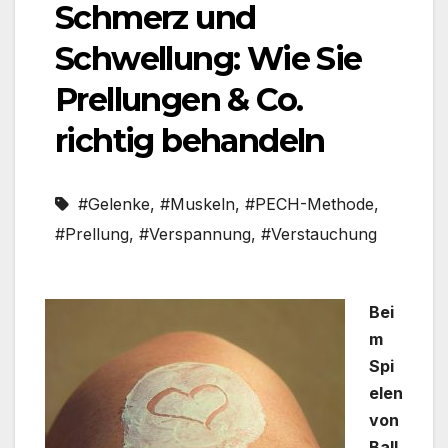
Schmerz und
Schwellung: Wie Sie
Prellungen & Co.
richtig behandeln
#Gelenke
,
#Muskeln
,
#PECH-Methode
,
#Prellung
,
#Verspannung
,
#Verstauchung
Bei
m
Spi
elen
von
Ball