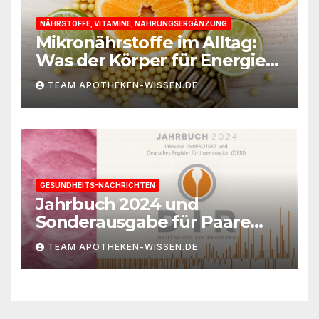
NÄHRSTOFFE, VITAMINE, NAHRUNGSERGÄNZUNG
Mikronährstoffe im Alltag:
Was der Körper für Energie
und Leistungsfähigkeit
TEAM APOTHEKEN-WISSEN.DE
braucht
GESUNDHEITS-NACHRICHTEN
Jahrbuch 2024 und
Sonderausgabe für Paare
des Deutschen IVF-Registers:
TEAM APOTHEKEN-WISSEN.DE
Zahl der Mehrlingsgeburten
nach
Kinderwunschbehandlung
sinkt weiter