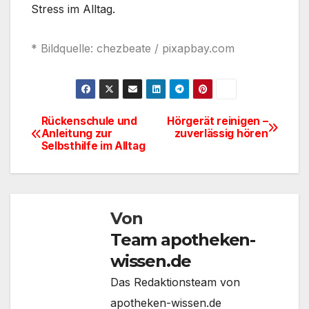
Stress im Alltag.
* Bildquelle: chezbeate / pixapbay.com
Rückenschule und
Hörgerät reinigen –
Beitragsnavigation
Anleitung zur
zuverlässig hören
Selbsthilfe im Alltag
Von
Team apotheken-
wissen.de
Das Redaktionsteam von
apotheken-wissen.de