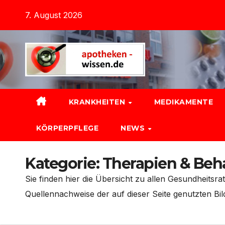
Zum
7. August 2026
Inhalt
springen
KRANKHEITEN
MEDIKAMENTE
KÖRPERPFLEGE
NEWS
Kategorie:
Therapien & Be
Sie finden hier die Übersicht zu allen Gesundheit
Quellennachweise der auf dieser Seite genutzten Bilde