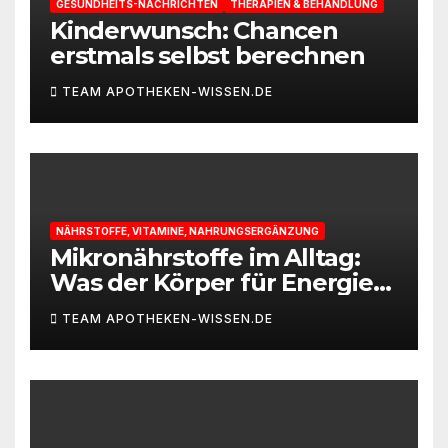
GESUNDHEITS-NACHRICHTEN
THERAPIEN & BEHANDLUNG
Kinderwunsch: Chancen
erstmals selbst berechnen
TEAM APOTHEKEN-WISSEN.DE
NÄHRSTOFFE, VITAMINE, NAHRUNGSERGÄNZUNG
Mikronährstoffe im Alltag:
Was der Körper für Energie
und Leistungsfähigkeit
TEAM APOTHEKEN-WISSEN.DE
braucht