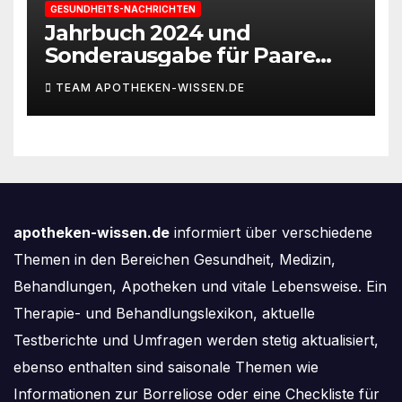
GESUNDHEITS-NACHRICHTEN
Jahrbuch 2024 und
Sonderausgabe für Paare
des Deutschen IVF-Registers:
TEAM APOTHEKEN-WISSEN.DE
Zahl der Mehrlingsgeburten
nach
Kinderwunschbehandlung
sinkt weiter
apotheken-wissen.de
informiert über verschiedene
Themen in den Bereichen Gesundheit, Medizin,
Behandlungen, Apotheken und vitale Lebensweise. Ein
Therapie- und Behandlungslexikon, aktuelle
Testberichte und Umfragen werden stetig aktualisiert,
ebenso enthalten sind saisonale Themen wie
Informationen zur Borreliose oder eine Checkliste für