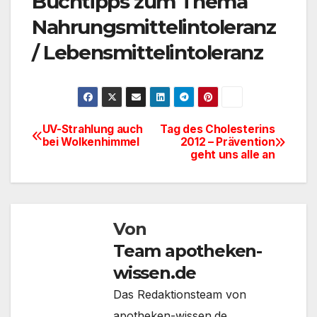
Buchtipps zum Thema
Nahrungsmittelintoleranz
/ Lebensmittelintoleranz
UV-Strahlung auch
Tag des Cholesterins
Beitragsnavigation
bei Wolkenhimmel
2012 – Prävention
geht uns alle an
Von
Team apotheken-
wissen.de
Das Redaktionsteam von
apotheken-wissen.de