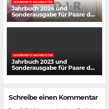
GESUNDHEITS-NACHRICHTEN
Jahrbuch 2024 und
Sonderausgabe für Paare des
Deutschen IVF-Registers:
Zahl der Mehrlingsgeburten
nach
Kinderwunschbehandlung
sinkt weiter
GESUNDHEITS-NACHRICHTEN
Jahrbuch 2023 und
Sonderausgabe für Paare des
Deutschen IVF-Registers:
Mehr als 400.000 Kinder nach
Kinderwunschbehandlungen
Schreibe einen Kommentar