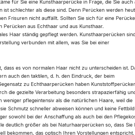
käme für Sie eine Kunsthaarperücke in Frage, die Sie auch 
 ist schlechter als diese sind. Denn Perücken werden heu
n Frisuren nicht auffällt. Sollten Sie sich für eine Perücke
en Perücken aus Echthaar und aus Kunsthaar.
les Haar ständig gepflegt werden. Kunsthaarperücken sin
stellung verbunden mit allem, was Sie bei einer
t, dass es von normalen Haar nicht zu unterscheiden ist. D
ern auch den taktilen, d. h. den Eindruck, der beim
m Gegensatz zu Echthaarperücken haben Kunststoffperücke
urch die gezielte Verarbeitung besonders strapazierfähig un
h weniger pflegeintensiv als die natürlichen Haare, weil die
s sie Schmutz schneller abweisen können und keine Fettbil
ger sowohl bei der Anschaffung als auch bei den Pflegeko
le deutlich größer als bei Naturhaarperücken so, dass Sie 
ll bekommen, das optisch Ihren Vorstellungen entspricht.