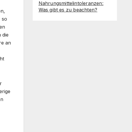
Nahrungsmittelintoleranzen:
Was gibt es zu beachten?
en,
, so
den
 die
re an
ht
r
erige
en