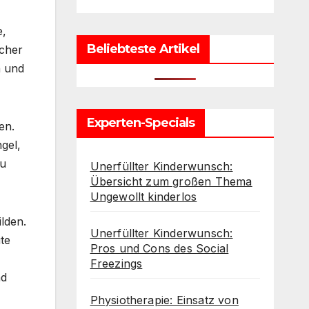
e,
Beliebteste Artikel
icher
n und
Experten-Specials
en.
gel,
zu
Unerfüllter Kinderwunsch:
Übersicht zum großen Thema
Ungewollt kinderlos
lden.
Unerfüllter Kinderwunsch:
te
Pros und Cons des Social
Freezings
nd
Physiotherapie: Einsatz von