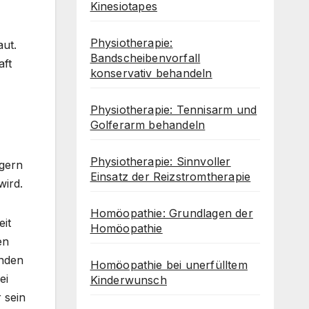
Kinesiotapes
Physiotherapie:
aut.
Bandscheibenvorfall
aft
konservativ behandeln
Physiotherapie: Tennisarm und
Golferarm behandeln
Physiotherapie: Sinnvoller
ögern
Einsatz der Reizstromtherapie
wird.
Homöopathie: Grundlagen der
eit
Homöopathie
en
enden
Homöopathie bei unerfülltem
ei
Kinderwunsch
 sein