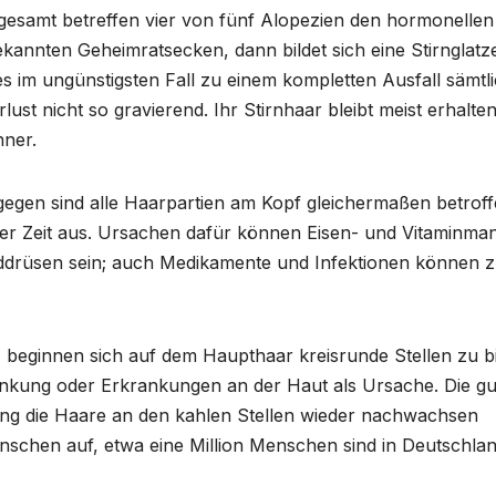
esamt betreffen vier von fünf Alopezien den hormonellen
kannten Geheimratsecken, dann bildet sich eine Stirnglatz
es im ungünstigsten Fall zu einem kompletten Ausfall sämtl
ust nicht so gravierend. Ihr Stirnhaar bleibt meist erhalte
nner.
agegen sind alle Haarpartien am Kopf gleichermaßen betroff
der Zeit aus. Ursachen dafür können Eisen- und Vitaminman
lddrüsen sein; auch Medikamente und Infektionen können 
) beginnen sich auf dem Haupthaar kreisrunde Stellen zu bi
nkung oder Erkrankungen an der Haut als Ursache. Die gu
dlung die Haare an den kahlen Stellen wieder nachwachsen
enschen auf, etwa eine Million Menschen sind in Deutschla