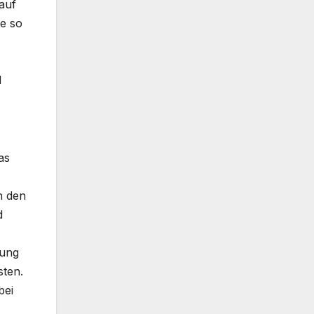
auf
te so
d
as
n den
d
dung
sten.
bei