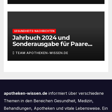
GESUNDHEITS-NACHRICHTEN
Jahrbuch 2024 und
Sonderausgabe für Paare
des Deutschen IVF-Registers:
TEAM APOTHEKEN-WISSEN.DE
Zahl der Mehrlingsgeburten
nach
Kinderwunschbehandlung
sinkt weiter
apotheken-wissen.de
informiert über verschiedene
Themen in den Bereichen Gesundheit, Medizin,
Behandlungen, Apotheken und vitale Lebensweise. Ein