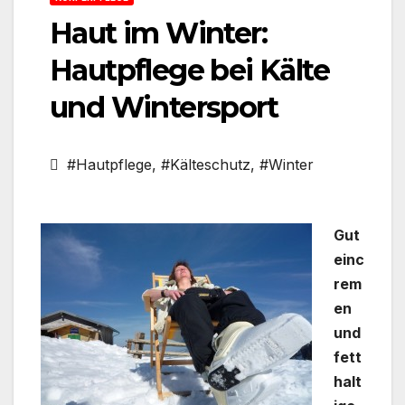
Haut im Winter:
Hautpflege bei Kälte
und Wintersport
#Hautpflege
,
#Kälteschutz
,
#Winter
Gut
einc
rem
en
und
fett
halt