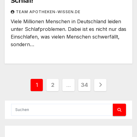
Schlaf!
TEAM APOTHEKEN-WISSEN.DE
Viele Millionen Menschen in Deutschland leiden
unter Schlafproblemen. Dabei ist es nicht nur das
Einschlafen, was vielen Menschen schwerfällt,
sondern…
Seitennummerierung
1
2
…
34
der
Beiträge