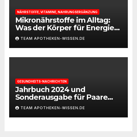
NÄHRSTOFFE, VITAMINE, NAHRUNGSERGÄNZUNG
Mikronährstoffe im Alltag:
Was der Körper für Energie
und Leistungsfähigkeit
TEAM APOTHEKEN-WISSEN.DE
braucht
GESUNDHEITS-NACHRICHTEN
Jahrbuch 2024 und
Sonderausgabe für Paare
des Deutschen IVF-Registers:
TEAM APOTHEKEN-WISSEN.DE
Zahl der Mehrlingsgeburten
nach
Kinderwunschbehandlung
sinkt weiter