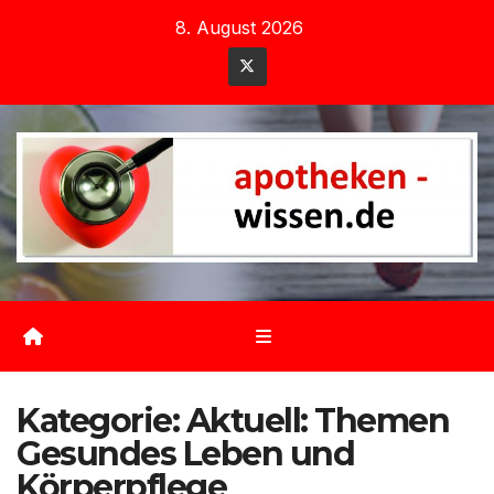
Zum
8. August 2026
Inhalt
springen
Kategorie:
Aktuell: Themen
Gesundes Leben und
Körperpflege