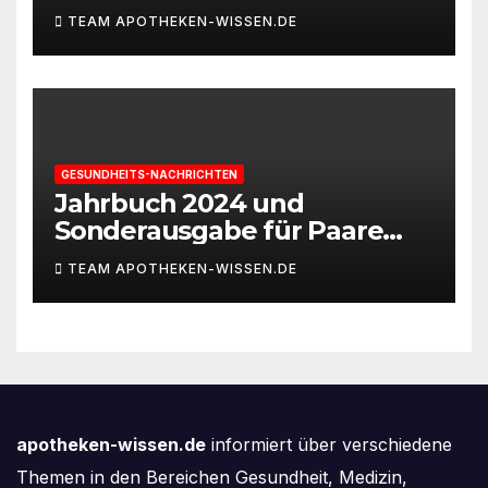
und Leistungsfähigkeit
TEAM APOTHEKEN-WISSEN.DE
braucht
GESUNDHEITS-NACHRICHTEN
Jahrbuch 2024 und
Sonderausgabe für Paare
des Deutschen IVF-Registers:
TEAM APOTHEKEN-WISSEN.DE
Zahl der Mehrlingsgeburten
nach
Kinderwunschbehandlung
sinkt weiter
apotheken-wissen.de
informiert über verschiedene
Themen in den Bereichen Gesundheit, Medizin,