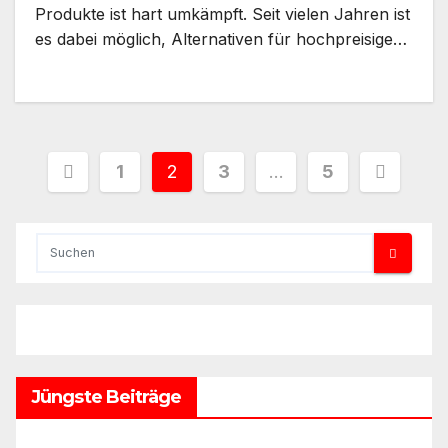
Produkte ist hart umkämpft. Seit vielen Jahren ist
es dabei möglich, Alternativen für hochpreisige…
Seitennummerierung
1
2
3
…
5
der
Beiträge
Jüngste Beiträge