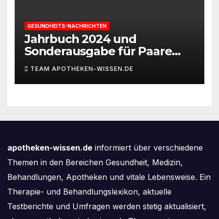
GESUNDHEITS-NACHRICHTEN
Jahrbuch 2024 und
Sonderausgabe für Paare
des Deutschen IVF-Registers:
TEAM APOTHEKEN-WISSEN.DE
Zahl der Mehrlingsgeburten
nach
Kinderwunschbehandlung
sinkt weiter
apotheken-wissen.de
informiert über verschiedene
Themen in den Bereichen Gesundheit, Medizin,
Behandlungen, Apotheken und vitale Lebensweise. Ein
Therapie- und Behandlungslexikon, aktuelle
Testberichte und Umfragen werden stetig aktualisiert,