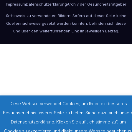
Impressum
Datenschutzerklärung
Archiv der Gesundheitsratgeber
©-Hinweis zu verwendeten Bildern: Sofern auf dieser Seite keine
Quellennachweise gesetzt werden konnten, befinden sich diese
und über den weiterführenden Link im jeweiligen Beitrag.
Diese Website verwendet Cookies, um Ihnen ein besseres
Besuchserlebnis unserer Seite zu bieten. Siehe dazu auch unser
Datenschutzerklärung. Klicken Sie auf „Ich stimme zu“, um
Cookies zu akzeptieren und direkt unsere Website besuchen z