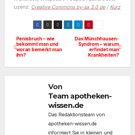
Lizenz:
Creative Commons by-sa 3.0 de
/
Kurz
Penisbruch – wie
Das Münchhausen-
Beitragsnavigation
bekommt man und
Syndrom – warum
woran bemerkt man
erfindet man
ihn?
Krankheiten?
Von
Team apotheken-
wissen.de
Das Redaktionsteam von
apotheken-wissen.de
informiert Sie in kleinen und