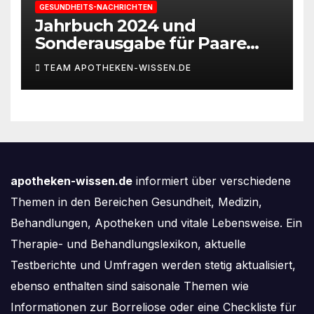
GESUNDHEITS-NACHRICHTEN
Jahrbuch 2024 und
Sonderausgabe für Paare
des Deutschen IVF-Registers:
TEAM APOTHEKEN-WISSEN.DE
Zahl der Mehrlingsgeburten
nach
Kinderwunschbehandlung
sinkt weiter
apotheken-wissen.de
informiert über verschiedene
Themen in den Bereichen Gesundheit, Medizin,
Behandlungen, Apotheken und vitale Lebensweise. Ein
Therapie- und Behandlungslexikon, aktuelle
Testberichte und Umfragen werden stetig aktualisiert,
ebenso enthalten sind saisonale Themen wie
Informationen zur Borreliose oder eine Checkliste für