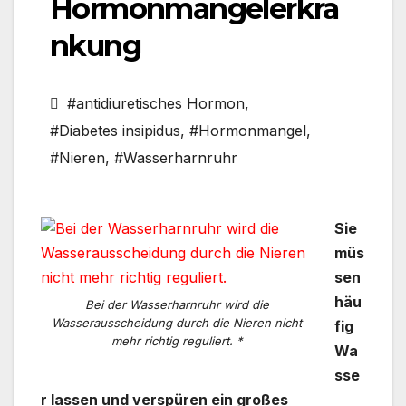
Hormonmangelerkra
nkung
#antidiuretisches Hormon
,
#Diabetes insipidus
,
#Hormonmangel
,
#Nieren
,
#Wasserharnruhr
Sie
müs
sen
häu
Bei der Wasserharnruhr wird die
Wasserausscheidung durch die Nieren nicht
fig
mehr richtig reguliert. *
Wa
sse
r lassen und verspüren ein großes