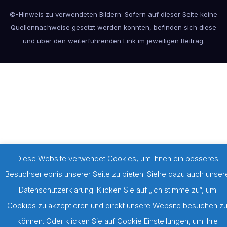
©-Hinweis zu verwendeten Bildern: Sofern auf dieser Seite keine
Quellennachweise gesetzt werden konnten, befinden sich diese
und über den weiterführenden Link im jeweiligen Beitrag.
Diese Website verwendet Cookies, um Ihnen ein besseres
Besuchserlebnis unserer Seite zu bieten. Siehe dazu auch unser
Datenschutzerklärung. Klicken Sie auf „Ich stimme zu“, um
Cookies zu akzeptieren und direkt unsere Website besuchen z
können. Oder klicken Sie auf Cookie Einstellungen, um Ihre