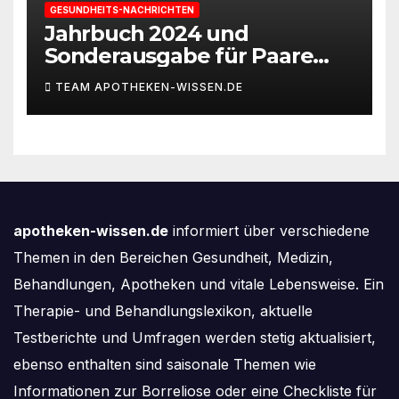
GESUNDHEITS-NACHRICHTEN
Jahrbuch 2024 und
Sonderausgabe für Paare
des Deutschen IVF-Registers:
TEAM APOTHEKEN-WISSEN.DE
Zahl der Mehrlingsgeburten
nach
Kinderwunschbehandlung
sinkt weiter
apotheken-wissen.de
informiert über verschiedene
Themen in den Bereichen Gesundheit, Medizin,
Behandlungen, Apotheken und vitale Lebensweise. Ein
Therapie- und Behandlungslexikon, aktuelle
Testberichte und Umfragen werden stetig aktualisiert,
ebenso enthalten sind saisonale Themen wie
Informationen zur Borreliose oder eine Checkliste für