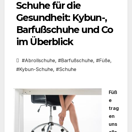
Schuhe für die
Gesundheit: Kybun-,
Barfußschuhe und Co
im Überblick
#Abrollschuhe
,
#Barfußschuhe
,
#Füße
,
#Kybun-Schuhe
,
#Schuhe
Füß
e
trag
en
uns
alle