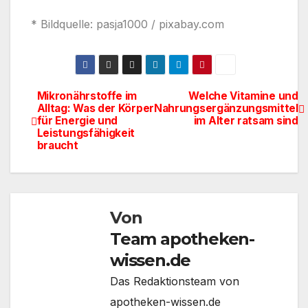
* Bildquelle: pasja1000 / pixabay.com
Mikronährstoffe im
Welche Vitamine und
Beitragsnavigation
Alltag: Was der Körper
Nahrungsergänzungsmittel
für Energie und
im Alter ratsam sind
Leistungsfähigkeit
braucht
Von
Team apotheken-
wissen.de
Das Redaktionsteam von
apotheken-wissen.de