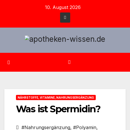
Zum
10. August 2026
Inhalt
springen
NÄHRSTOFFE, VITAMINE, NAHRUNGSERGÄNZUNG
Was ist Spermidin?
#Nahrungsergänzung
,
#Polyamin
,