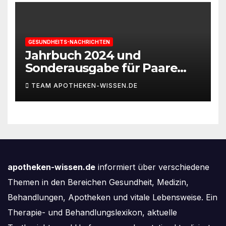
GESUNDHEITS-NACHRICHTEN
Jahrbuch 2024 und
Sonderausgabe für Paare
des Deutschen IVF-Registers:
TEAM APOTHEKEN-WISSEN.DE
Zahl der Mehrlingsgeburten
nach
Kinderwunschbehandlung
sinkt weiter
apotheken-wissen.de
informiert über verschiedene
Themen in den Bereichen Gesundheit, Medizin,
Behandlungen, Apotheken und vitale Lebensweise. Ein
Therapie- und Behandlungslexikon, aktuelle