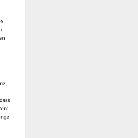
le
n
en
nz,
 dass
ten:
unge