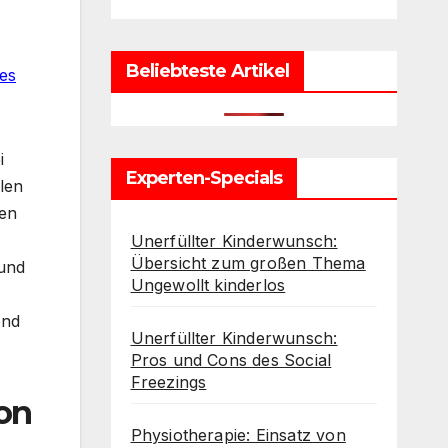
Beliebteste Artikel
es
i
Experten-Specials
len
nen
Unerfüllter Kinderwunsch:
Übersicht zum großen Thema
 und
Ungewollt kinderlos
end
Unerfüllter Kinderwunsch:
Pros und Cons des Social
Freezings
on
Physiotherapie: Einsatz von