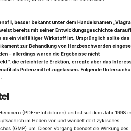
enafil, besser bekannt unter dem Handelsnamen „Viagra
weist bereits mit seiner Entwicklungsgeschichte darauf
 es ein vielfältiger Wirkstoff ist. Ursprünglich sollte das
ikament zur Behandlung von Herzbeschwerden eingese
en – allerdings waren die Ergebnisse nicht
kt“, die erleichterte Erektion, erregte aber das Interes
enafil als Potenzmittel zugelassen. Folgende Untersuch
.
tel
Hemmern (PDE-V-Inhibitoren) und ist seit dem Jahr 1998 i
ptsächlich im Hoden vor und wandelt dort zyklisches
ches (GMP) um. Dieser Vorgang beendet die Wirkung des