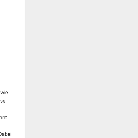
owie
sse
nnt
Dabei