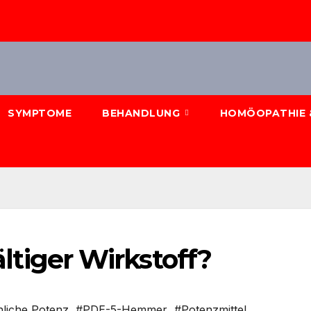
SYMPTOME
BEHANDLUNG
HOMÖOPATHIE 
fältiger Wirkstoff?
liche Potenz
,
#PDE-5-Hemmer
,
#Potenzmittel