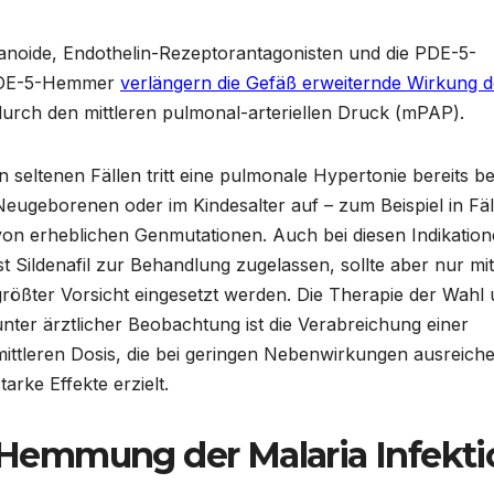
anoide, Endothelin-Rezeptorantagonisten und die PDE-5-
. PDE-5-Hemmer
verlängern die Gefäß erweiternde Wirkung d
rch den mittleren pulmonal-arteriellen Druck (mPAP).
In seltenen Fällen tritt eine pulmonale Hypertonie bereits be
Neugeborenen oder im Kindesalter auf – zum Beispiel in Fäl
von erheblichen Genmutationen. Auch bei diesen Indikatio
ist Sildenafil zur Behandlung zugelassen, sollte aber nur mit
größter Vorsicht eingesetzt werden. Die Therapie der Wahl
unter ärztlicher Beobachtung ist die Verabreichung einer
mittleren Dosis, die bei geringen Nebenwirkungen ausreich
tarke Effekte erzielt.
Hemmung der Malaria Infekti