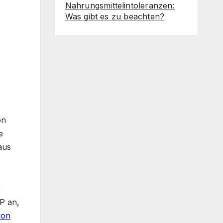
Nahrungsmittelintoleranzen:
Was gibt es zu beachten?
on
e
aus
,
MP an,
ion