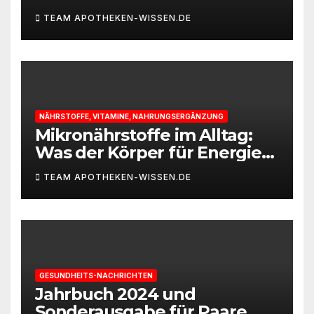
TEAM APOTHEKEN-WISSEN.DE
NÄHRSTOFFE, VITAMINE, NAHRUNGSERGÄNZUNG
Mikronährstoffe im Alltag:
Was der Körper für Energie
und Leistungsfähigkeit
TEAM APOTHEKEN-WISSEN.DE
braucht
GESUNDHEITS-NACHRICHTEN
Jahrbuch 2024 und
Sonderausgabe für Paare