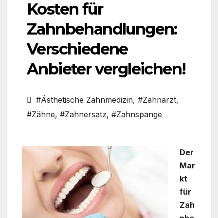
Kosten für
Zahnbehandlungen:
Verschiedene
Anbieter vergleichen!
#Ästhetische Zahnmedizin
,
#Zahnarzt
,
#Zähne
,
#Zahnersatz
,
#Zahnspange
Der
Mar
kt
für
Zah
nbe