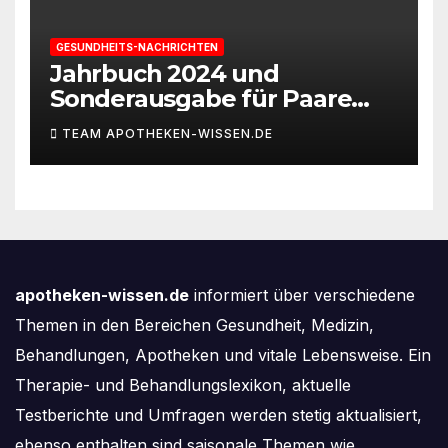
GESUNDHEITS-NACHRICHTEN
Jahrbuch 2024 und
Sonderausgabe für Paare
des Deutschen IVF-Registers:
TEAM APOTHEKEN-WISSEN.DE
Zahl der Mehrlingsgeburten
nach
Kinderwunschbehandlung
sinkt weiter
apotheken-wissen.de
informiert über verschiedene
Themen in den Bereichen Gesundheit, Medizin,
Behandlungen, Apotheken und vitale Lebensweise. Ein
Therapie- und Behandlungslexikon, aktuelle
Testberichte und Umfragen werden stetig aktualisiert,
ebenso enthalten sind saisonale Themen wie