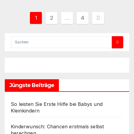
Seitennummerierung
1
2
…
4
der
Beiträge
Jüngste Beiträge
So leisten Sie Erste Hilfe bei Babys und
Kleinkindern
Kinderwunsch: Chancen erstmals selbst
berechnen