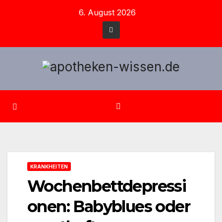
Zum
6. August 2026
Inhalt
springen
KRANKHEITEN
Wochenbettdepressi
onen: Babyblues oder