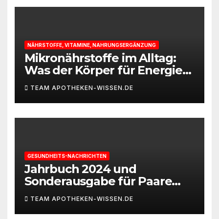
NÄHRSTOFFE, VITAMINE, NAHRUNGSERGÄNZUNG
Mikronährstoffe im Alltag:
Was der Körper für Energie
und Leistungsfähigkeit
TEAM APOTHEKEN-WISSEN.DE
braucht
GESUNDHEITS-NACHRICHTEN
Jahrbuch 2024 und
Sonderausgabe für Paare
des Deutschen IVF-Registers:
TEAM APOTHEKEN-WISSEN.DE
Zahl der Mehrlingsgeburten
nach