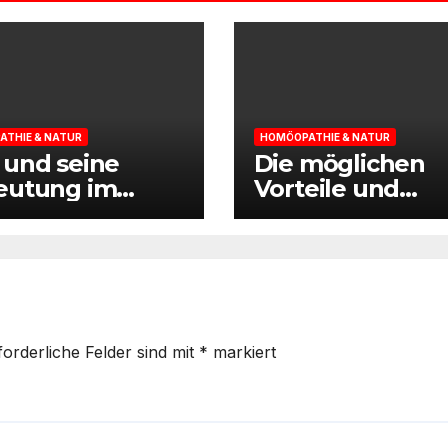
THIE & NATUR
HOMÖOPATHIE & NATUR
und seine
Die möglichen
eutung im
Vorteile und
ext der
Nebenwirkunge
agsseite
von CBD
forderliche Felder sind mit
*
markiert