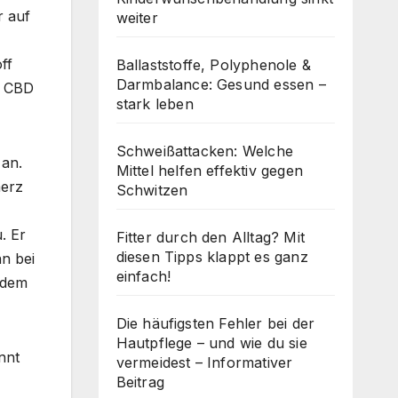
r auf
weiter
ff
Ballaststoffe, Polyphenole &
Darmbalance: Gesund essen –
i CBD
stark leben
Schweißattacken: Welche
 an.
Mittel helfen effektiv gegen
merz
Schwitzen
. Er
Fitter durch den Alltag? Mit
diesen Tipps klappt es ganz
n bei
einfach!
 dem
Die häufigsten Fehler bei der
Hautpflege – und wie du sie
nnt
vermeidest – Informativer
Beitrag