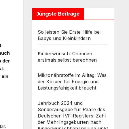
Jüngste Beiträge
So leisten Sie Erste Hilfe bei
Babys und Kleinkindern
t
auch
Kinderwunsch: Chancen
erstmals selbst berechnen
s der
t.
Mikronährstoffe im Alltag: Was
 ein
der Körper für Energie und
Leistungsfähigkeit braucht
Jahrbuch 2024 und
Sonderausgabe für Paare des
Deutschen IVF-Registers: Zahl
der Mehrlingsgeburten nach
das
Kinderwunschbehandlung sinkt