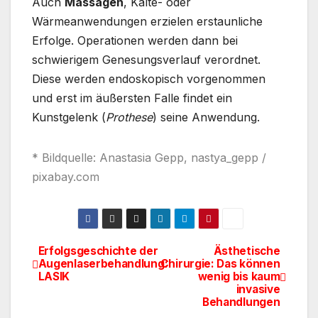
Auch
Massagen
, Kälte- oder
Wärmeanwendungen erzielen erstaunliche
Erfolge. Operationen werden dann bei
schwierigem Genesungsverlauf verordnet.
Diese werden endoskopisch vorgenommen
und erst im äußersten Falle findet ein
Kunstgelenk (
Prothese
) seine Anwendung.
* Bildquelle:
Anastasia Gepp,
nastya_gepp /
pixabay.com
Erfolgsgeschichte der
Ästhetische
Beitragsnavigation
Augenlaserbehandlung:
Chirurgie: Das können
LASIK
wenig bis kaum
invasive
Behandlungen