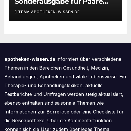
Sonderausgabe für Paare
des Deutschen IVF-Registers:
TEAM APOTHEKEN-WISSEN.DE
Zahl der Mehrlingsgeburten
nach
Kinderwunschbehandlung
sinkt weiter
apotheken-wissen.de
informiert über verschiedene
Themen in den Bereichen Gesundheit, Medizin,
Behandlungen, Apotheken und vitale Lebensweise. Ein
Therapie- und Behandlungslexikon, aktuelle
Testberichte und Umfragen werden stetig aktualisiert,
ebenso enthalten sind saisonale Themen wie
Informationen zur Borreliose oder eine Checkliste für
die Reiseapotheke. Über die Kommentarfunktion
können sich die User zudem über jedes Thema