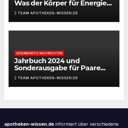
Was der Körper für Energie
und Leistungsfähigkeit
TEAM APOTHEKEN-WISSEN.DE
braucht
GESUNDHEITS-NACHRICHTEN
Jahrbuch 2024 und
Sonderausgabe für Paare
des Deutschen IVF-Registers:
TEAM APOTHEKEN-WISSEN.DE
Zahl der Mehrlingsgeburten
nach
Kinderwunschbehandlung
sinkt weiter
apotheken-wissen.de
informiert über verschiedene