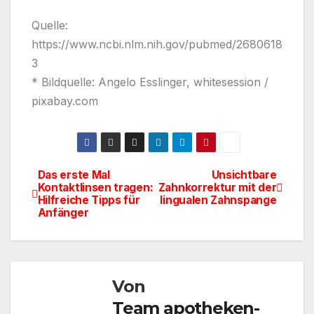
Quelle:
https://www.ncbi.nlm.nih.gov/pubmed/2680618
3
* Bildquelle: Angelo Esslinger, whitesession /
pixabay.com
Das erste Mal
Unsichtbare
Beitragsnavigation
Kontaktlinsen tragen:
Zahnkorrektur mit der
Hilfreiche Tipps für
lingualen Zahnspange
Anfänger
Von
Team apotheken-