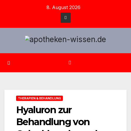
Zum
8. August 2026
Inhalt
springen
THERAPIEN & BEHANDLUNG
Hyaluron zur
Behandlung von