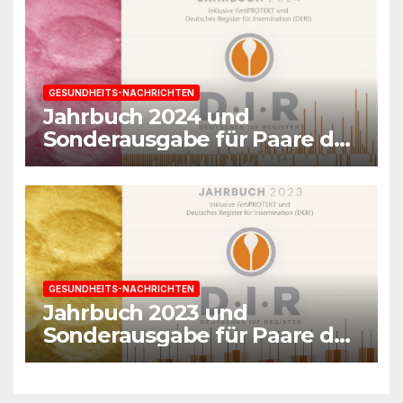
GESUNDHEITS-NACHRICHTEN
Jahrbuch 2024 und
Sonderausgabe für Paare des
Deutschen IVF-Registers:
Zahl der Mehrlingsgeburten
nach
Kinderwunschbehandlung
sinkt weiter
GESUNDHEITS-NACHRICHTEN
Jahrbuch 2023 und
Sonderausgabe für Paare des
Deutschen IVF-Registers:
Mehr als 400.000 Kinder nach
Kinderwunschbehandlungen