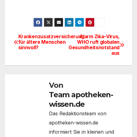
Krankenzusatzversicherung
Alarm Zika–Virus,
Beitragsnavigation
für ältere Menschen
WHO ruft globalen
sinnvoll?
Gesundheitsnotstand
aus
Von
Team apotheken-
wissen.de
Das Redaktionsteam von
apotheken-wissen.de
informiert Sie in kleinen und