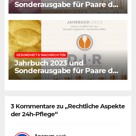
Sonderausgabe für Paare des
Deutschen IVF-Registers:
Zahl der Mehrlingsgeburten
nach
Kinderwunschbehandlung
sinkt weiter
GESUNDHEITS-NACHRICHTEN
Jahrbuch 2023 und
Sonderausgabe für Paare des
Deutschen IVF-Registers:
Mehr als 400.000 Kinder nach
Kinderwunschbehandlungen
3 Kommentare zu „Rechtliche Aspekte
der 24h-Pflege“
Anonym
sagt: