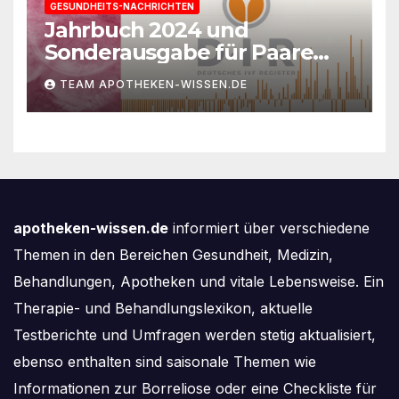
GESUNDHEITS-NACHRICHTEN
Jahrbuch 2024 und
Sonderausgabe für Paare
des Deutschen IVF-Registers:
TEAM APOTHEKEN-WISSEN.DE
Zahl der Mehrlingsgeburten
nach
Kinderwunschbehandlung
sinkt weiter
apotheken-wissen.de
informiert über verschiedene
Themen in den Bereichen Gesundheit, Medizin,
Behandlungen, Apotheken und vitale Lebensweise. Ein
Therapie- und Behandlungslexikon, aktuelle
Testberichte und Umfragen werden stetig aktualisiert,
ebenso enthalten sind saisonale Themen wie
Informationen zur Borreliose oder eine Checkliste für