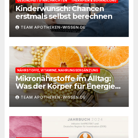
GESUNDHEITS-NACHRICHTEN
THERAPIEN & BEHANDLUNG
Kinderwunsch: Chancen
erstmals selbst berechnen
TEAM APOTHEKEN-WISSEN.DE
NÄHRSTOFFE, VITAMINE, NAHRUNGSERGÄNZUNG
Mikronährstoffe im Alltag:
Was der Körper für Energie
und Leistungsfähigkeit
TEAM APOTHEKEN-WISSEN.DE
braucht