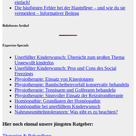
einfach!
Die häufigsten Fehler bei der Hautpflege – und wie du sie
vermeidest – Informativer Beitrag
Beliebteste Artikel
Experten-Specials
Unerfüllter Kinderwunsch: Übersicht zum großen Thema
Ungewollt kinderlos
Unerfüllter Kinderwunsch: Pros und Cons des Social
Freezings
Physiotherapie: Einsatz von Kinesiotapes
Physiotherapie: Bandscheibenvorfall konservativ behandeln
Physiotherapie: Tennisarm und Golferarm behandeln
Physiotherapie: Sinnvoller Einsatz der Reizstromtherapie
Homöopathie: Grundlagen der Homöopathie
Homöopathie bei unerfülltem Kinderwunsch
Nahrungsmittelintoleranzen: Was gibt es zu beachten?
Hier noch einmal unsere jüngsten Ratgeber:
Therapien & Behandlung