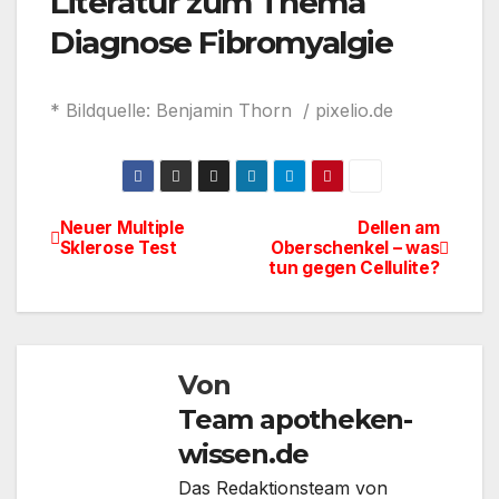
Literatur zum Thema
Diagnose Fibromyalgie
* Bildquelle: Benjamin Thorn / pixelio.de
Neuer Multiple
Dellen am
Beitragsnavigation
Sklerose Test
Oberschenkel – was
tun gegen Cellulite?
Von
Team apotheken-
wissen.de
Das Redaktionsteam von