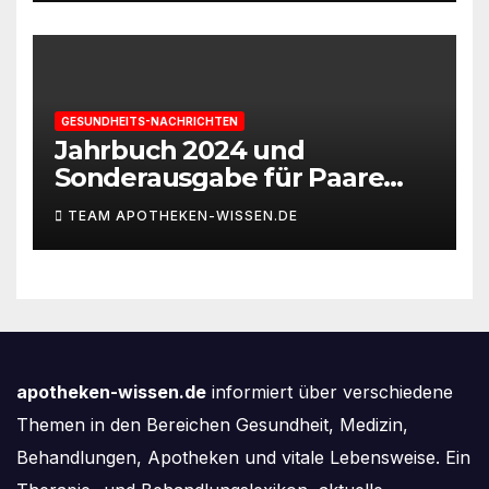
GESUNDHEITS-NACHRICHTEN
Jahrbuch 2024 und
Sonderausgabe für Paare
des Deutschen IVF-Registers:
TEAM APOTHEKEN-WISSEN.DE
Zahl der Mehrlingsgeburten
nach
Kinderwunschbehandlung
sinkt weiter
apotheken-wissen.de
informiert über verschiedene
Themen in den Bereichen Gesundheit, Medizin,
Behandlungen, Apotheken und vitale Lebensweise. Ein