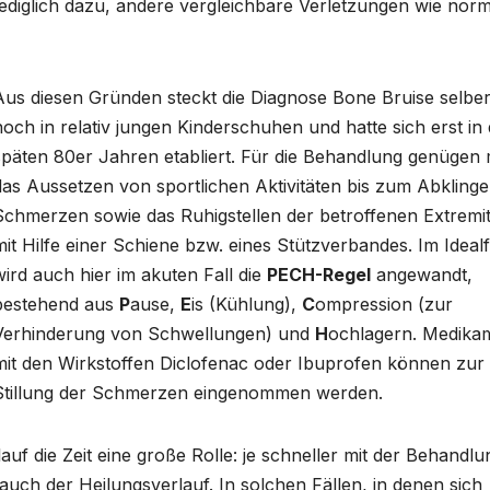
t lediglich dazu, andere vergleichbare Verletzungen wie nor
Aus diesen Gründen steckt die Diagnose Bone Bruise selbe
noch in relativ jungen Kinderschuhen und hatte sich erst in
späten 80er Jahren etabliert. Für die Behandlung genügen 
das Aussetzen von sportlichen Aktivitäten bis zum Abklinge
Schmerzen sowie das Ruhigstellen der betroffenen Extremi
mit Hilfe einer Schiene bzw. eines Stützverbandes. Im Idealf
wird auch hier im akuten Fall die
PECH-Regel
angewandt,
bestehend aus
P
ause,
E
is (Kühlung),
C
ompression (zur
Verhinderung von Schwellungen) und
H
ochlagern. Medika
mit den Wirkstoffen Diclofenac oder Ibuprofen können zur
Stillung der Schmerzen eingenommen werden.
lauf die Zeit eine große Rolle: je schneller mit der Behandlu
auch der Heilungsverlauf. In solchen Fällen, in denen sich