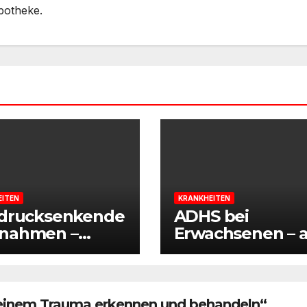
potheke.
EITEN
KRANKHEITEN
tdrucksenkende
ADHS bei
nahmen –
Erwachsenen – a
rliche Wege,
Wissenswerte
Bluthochdruck
zusammengefas
egulieren
 einem Trauma erkennen und behandeln“