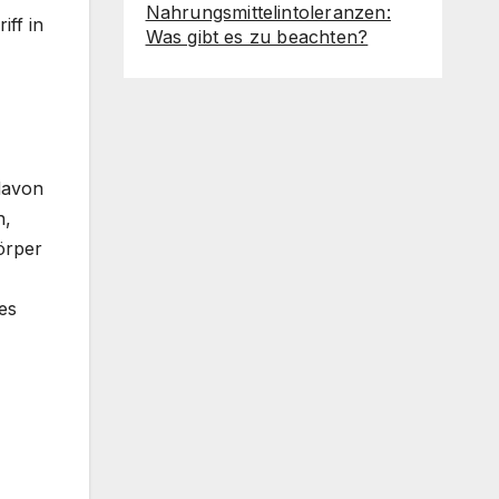
Nahrungsmittelintoleranzen:
iff in
Was gibt es zu beachten?
davon
n,
örper
es