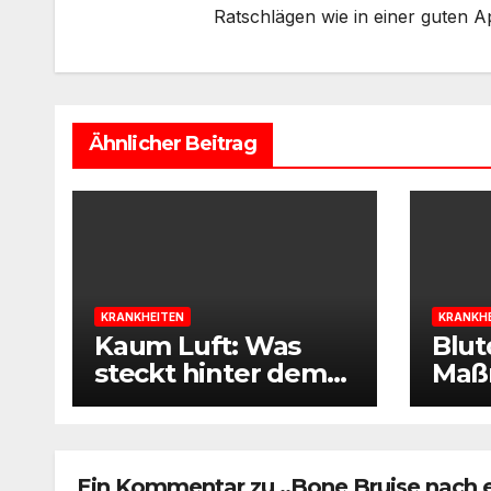
Ratschlägen wie in einer guten A
Ähnlicher Beitrag
KRANKHEITEN
KRANKH
Kaum Luft: Was
Blu
steckt hinter dem
Maß
COPD-Syndrom?
natü
um 
zu r
Ein Kommentar zu „Bone Bruise nach