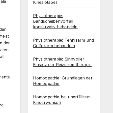
male
Kinesiotapes
Physiotherapie:
Bandscheibenvorfall
r
konservativ behandeln
 den
meist
Physiotherapie: Tennisarm und
n der
Golferarm behandeln
täten
all
Physiotherapie: Sinnvoller
Einsatz der Reizstromtherapie
mente
Homöopathie: Grundlagen der
Homöopathie
Homöopathie bei unerfülltem
Kinderwunsch
ng