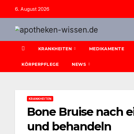
Zum
6. August 2026
Inhalt
springen
KRANKHEITEN
MEDIKAMENTE
KÖRPERPFLEGE
NEWS
KRANKHEITEN
Bone Bruise nach 
und behandeln