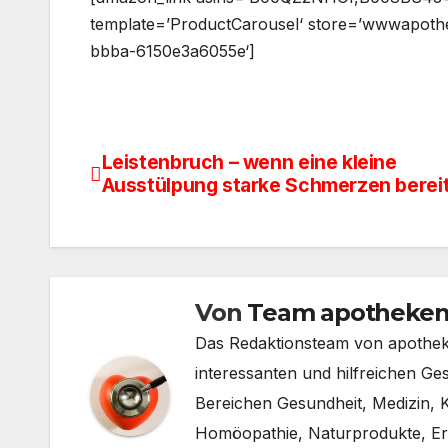
template=’ProductCarousel‘ store=’wwwapothe
bbba-6150e3a6055e‘]
Leistenbruch – wenn eine kleine
Beitragsnavigation
Ausstülpung starke Schmerzen berei
Von
Team apotheken
Das Redaktionsteam von apotheken
interessanten und hilfreichen G
Bereichen Gesundheit, Medizin,
Homöopathie, Naturprodukte, Ern