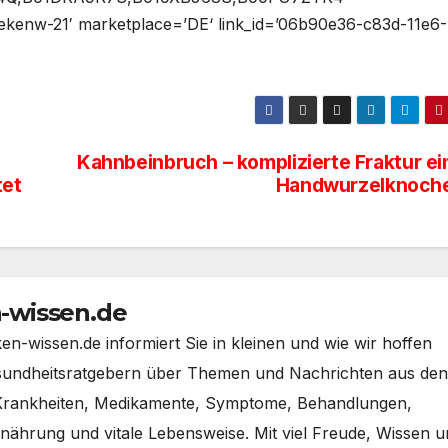
kenw-21′ marketplace=’DE‘ link_id=’06b90e36-c83d-11e6-
Kahnbeinbruch – komplizierte Fraktur ei
tet
Handwurzelknoch
-wissen.de
-wissen.de informiert Sie in kleinen und wie wir hoffen
esundheitsratgebern über Themen und Nachrichten aus den
 Krankheiten, Medikamente, Symptome, Behandlungen,
ährung und vitale Lebensweise. Mit viel Freude, Wissen u