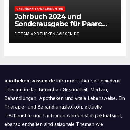
GESUNDHEITS-NACHRICHTEN
Jahrbuch 2024 und
Sonderausgabe für Paare
des Deutschen IVF-Registers:
TEAM APOTHEKEN-WISSEN.DE
Zahl der Mehrlingsgeburten
nach
Kinderwunschbehandlung
sinkt weiter
apotheken-wissen.de
informiert über verschiedene
Themen in den Bereichen Gesundheit, Medizin,
Behandlungen, Apotheken und vitale Lebensweise. Ein
Therapie- und Behandlungslexikon, aktuelle
Testberichte und Umfragen werden stetig aktualisiert,
ebenso enthalten sind saisonale Themen wie