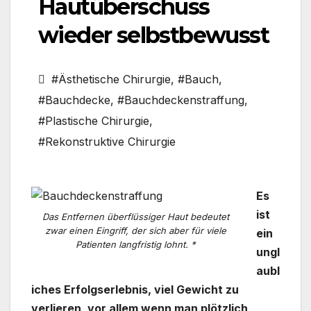
Hautüberschuss
wieder selbstbewusst
#Ästhetische Chirurgie
,
#Bauch
,
#Bauchdecke
,
#Bauchdeckenstraffung
,
#Plastische Chirurgie
,
#Rekonstruktive Chirurgie
Es
ist
Das Entfernen überflüssiger Haut bedeutet
zwar einen Eingriff, der sich aber für viele
ein
Patienten langfristig lohnt. *
ungl
aubl
iches Erfolgserlebnis, viel Gewicht zu
verlieren, vor allem wenn man plötzlich