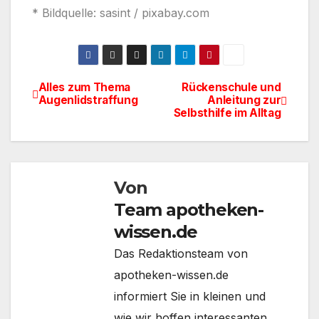
* Bildquelle: sasint / pixabay.com
Alles zum Thema
Rückenschule und
Beitragsnavigation
Augenlidstraffung
Anleitung zur
Selbsthilfe im Alltag
Von
Team apotheken-
wissen.de
Das Redaktionsteam von
apotheken-wissen.de
informiert Sie in kleinen und
wie wir hoffen interessanten