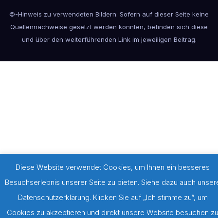
©-Hinweis zu verwendeten Bildern: Sofern auf dieser Seite keine
Quellennachweise gesetzt werden konnten, befinden sich diese
und über den weiterführenden Link im jeweiligen Beitrag.
Diese Website verwendet Cookies, um Ihnen ein besseres
Besuchserlebnis unserer Seite zu bieten. Siehe dazu auch unser
Datenschutzerklärung. Klicken Sie auf „Ich stimme zu“, um
Cookies zu akzeptieren und direkt unsere Website besuchen z