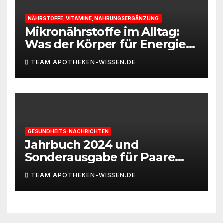
NÄHRSTOFFE, VITAMINE, NAHRUNGSERGÄNZUNG
Mikronährstoffe im Alltag:
Was der Körper für Energie
und Leistungsfähigkeit
TEAM APOTHEKEN-WISSEN.DE
braucht
GESUNDHEITS-NACHRICHTEN
Jahrbuch 2024 und
Sonderausgabe für Paare
des Deutschen IVF-Registers:
TEAM APOTHEKEN-WISSEN.DE
Zahl der Mehrlingsgeburten
nach
Kinderwunschbehandlung
sinkt weiter