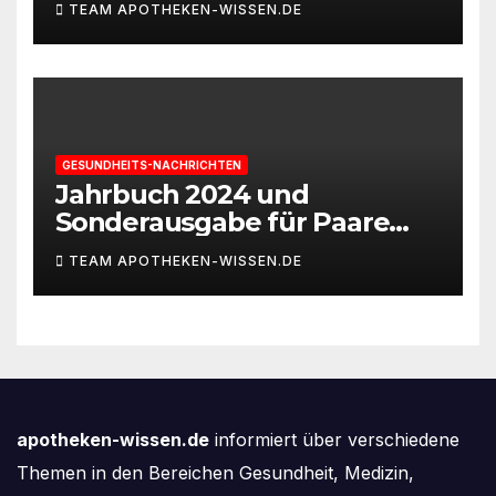
TEAM APOTHEKEN-WISSEN.DE
braucht
GESUNDHEITS-NACHRICHTEN
Jahrbuch 2024 und
Sonderausgabe für Paare
des Deutschen IVF-Registers:
TEAM APOTHEKEN-WISSEN.DE
Zahl der Mehrlingsgeburten
nach
Kinderwunschbehandlung
sinkt weiter
apotheken-wissen.de
informiert über verschiedene
Themen in den Bereichen Gesundheit, Medizin,