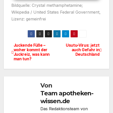
Bildquelle: Crystal methamphetamine;
Wikipedia / United States Federal Government,
Lizenz: gemeinfrei
Juckende Füße –
Usutu-Virus: jetzt
Beitragsnavigation
woher kommt der
auch Gefahr in
Juckreiz, was kann
Deutschland
man tun?
Von
Team apotheken-
wissen.de
Das Redaktionsteam von