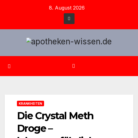
Zum
8. August 2026
Inhalt
springen
KRANKHEITEN
Die Crystal Meth
Droge –