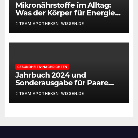
Mikronährstoffe im Alltag:
Was der Körper für Energie
und Leistungsfähigkeit
TEAM APOTHEKEN-WISSEN.DE
braucht
GESUNDHEITS-NACHRICHTEN
Jahrbuch 2024 und
Sonderausgabe für Paare
des Deutschen IVF-Registers:
TEAM APOTHEKEN-WISSEN.DE
Zahl der Mehrlingsgeburten
nach
Kinderwunschbehandlung
sinkt weiter