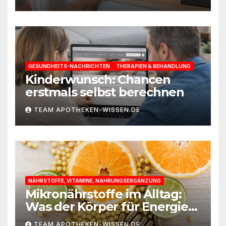
GESUNDHEITS-NACHRICHTEN
THERAPIEN & BEHANDLUNG
Kinderwunsch: Chancen
erstmals selbst berechnen
TEAM APOTHEKEN-WISSEN.DE
NÄHRSTOFFE, VITAMINE, NAHRUNGSERGÄNZUNG
Mikronährstoffe im Alltag:
Was der Körper für Energie
und Leistungsfähigkeit
TEAM APOTHEKEN-WISSEN.DE