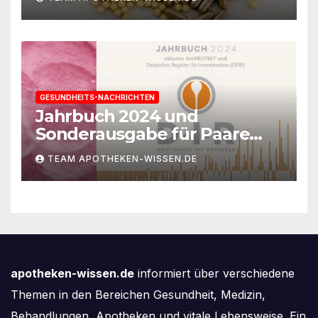
braucht
GESUNDHEITS-NACHRICHTEN
Jahrbuch 2024 und
Sonderausgabe für Paare
des Deutschen IVF-Registers:
TEAM APOTHEKEN-WISSEN.DE
Zahl der Mehrlingsgeburten
nach
Kinderwunschbehandlung
sinkt weiter
apotheken-wissen.de
informiert über verschiedene
Themen in den Bereichen Gesundheit, Medizin,
Behandlungen, Apotheken und vitale Lebensweise. Ein