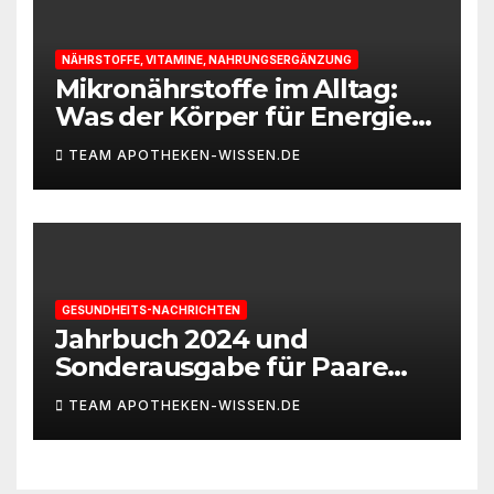
NÄHRSTOFFE, VITAMINE, NAHRUNGSERGÄNZUNG
Mikronährstoffe im Alltag:
Was der Körper für Energie
und Leistungsfähigkeit
TEAM APOTHEKEN-WISSEN.DE
braucht
GESUNDHEITS-NACHRICHTEN
Jahrbuch 2024 und
Sonderausgabe für Paare
des Deutschen IVF-Registers:
TEAM APOTHEKEN-WISSEN.DE
Zahl der Mehrlingsgeburten
nach
Kinderwunschbehandlung