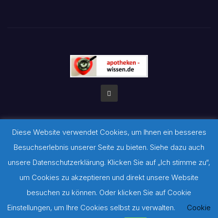
Diese Website verwendet Cookies, um Ihnen ein besseres
Stolz präsentiert von WordPress
|
Theme:
Newsbulk
von
Besuchserlebnis unserer Seite zu bieten. Siehe dazu auch
Themeansar
unsere Datenschutzerklärung. Klicken Sie auf „Ich stimme zu“,
Impressum
Datenschutzerklärung
Archiv der Gesundheitsratgeber
um Cookies zu akzeptieren und direkt unsere Website
besuchen zu können. Oder klicken Sie auf Cookie
©-Hinweis zu verwendeten Bildern: Sofern auf dieser Seite keine
Quellennachweise gesetzt werden konnten, befinden sich diese
Einstellungen, um Ihre Cookies selbst zu verwalten.
Cookie