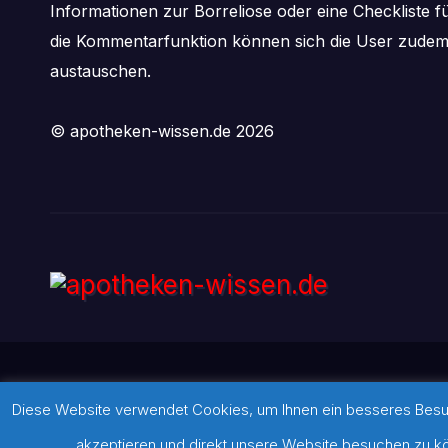
Informationen zur Borreliose oder eine Checkliste f
die Kommentarfunktion können sich die User zude
austauschen.
© apotheken-wissen.de 2026
Diese Website verwendet Cookies, um Ihnen ein besseres Besuch
Stolz präsentiert von WordPress
|
Theme:
Newsbulk
von
Theme
akzeptieren und direkt unsere Website besuchen zu kön