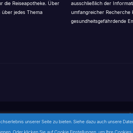
ür die Reiseapotheke. Über
ausschließlich der Informa
m über jedes Thema
umfangreicher Recherche k
gesundheitsgefährdende Em
I
serlebnis unserer Seite zu bieten. Siehe dazu auch unsere Datens
ansar
©-Hinweis zu verwendeten Bi
werden konnten, befinden sich 
nen. Oder klicken Sie auf Cookie Einstellungen, um Ihre Cookies 