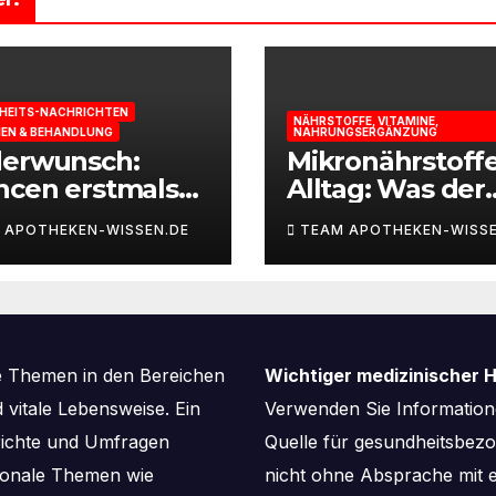
HEITS-NACHRICHTEN
NÄHRSTOFFE, VITAMINE,
IEN & BEHANDLUNG
NAHRUNGSERGÄNZUNG
derwunsch:
Mikronährstoff
ncen erstmals
Alltag: Was der
st berechnen
Körper für Ener
 APOTHEKEN-WISSEN.DE
TEAM APOTHEKEN-WISSE
und
Leistungsfähigk
braucht
e Themen in den Bereichen
Wichtiger medizinischer H
vitale Lebensweise. Ein
Verwenden Sie Informatione
richte und Umfragen
Quelle für gesundheitsbe
aisonale Themen wie
nicht ohne Absprache mit e