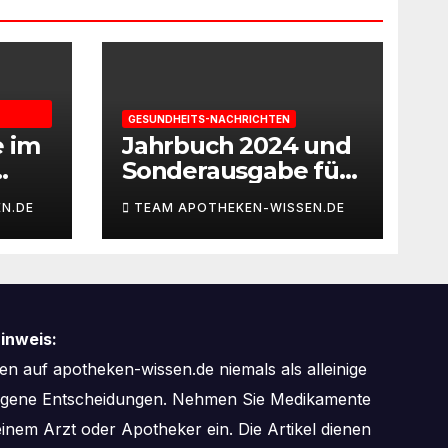
GESUNDHEITS-NACHRICHTEN
e im
Jahrbuch 2024 und
Sonderausgabe für
gie
Paare des
N.DE
TEAM APOTHEKEN-WISSEN.DE
Deutschen IVF-
eit
Registers: Zahl der
Mehrlingsgeburten
nach
Kinderwunschbeha
inweis:
ndlung sinkt weiter
n auf apotheken-wissen.de niemals als alleinige
zogene Entscheidungen. Nehmen Sie Medikamente
inem Arzt oder Apotheker ein. Die Artikel dienen