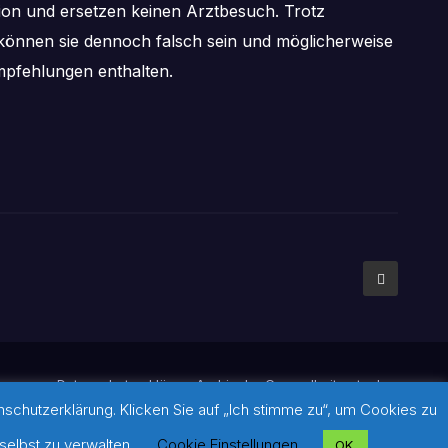
tion und ersetzen keinen Arztbesuch. Trotz
önnen sie dennoch falsch sein und möglicherweise
pfehlungen enthalten.
mpressum
Datenschutzerklärung
Archiv der Gesundheitsratgeber
chutzerklärung. Klicken Sie auf „Ich stimme zu“, um Cookies zu
ldern: Sofern auf dieser Seite keine Quellennachweise gesetzt
diese und über den weiterführenden Link im jeweiligen Beitrag.
selbst zu verwalten.
Cookie Einstellungen
OK.