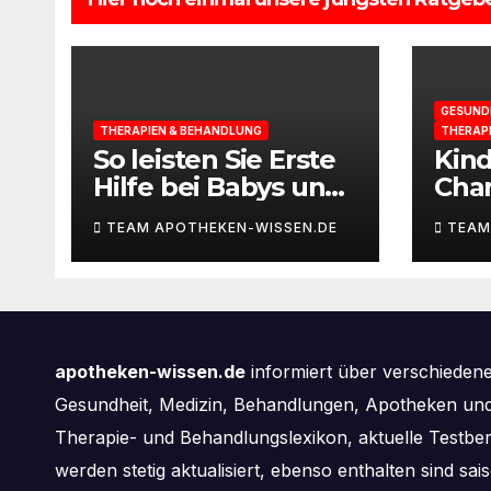
GESUND
THERAPIEN & BEHANDLUNG
THERAP
So leisten Sie Erste
Kin
Hilfe bei Babys und
Cha
Kleinkindern
selb
TEAM APOTHEKEN-WISSEN.DE
TEAM
apotheken-wissen.de
informiert über verschieden
Gesundheit, Medizin, Behandlungen, Apotheken und 
Therapie- und Behandlungslexikon, aktuelle Testbe
werden stetig aktualisiert, ebenso enthalten sind s