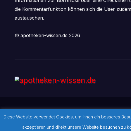
Informationen zur Borreliose oder eine Checkliste f
die Kommentarfunktion können sich die User zude
austauschen.
© apotheken-wissen.de 2026
Diese Website verwendet Cookies, um Ihnen ein besseres Besuch
Stolz präsentiert von WordPress
|
Theme:
Newsbulk
von
Theme
akzeptieren und direkt unsere Website besuchen zu kön