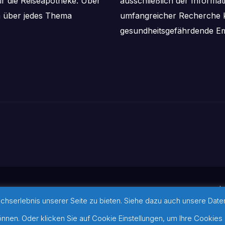
ür die Reiseapotheke. Über
ausschließlich der Informa
m über jedes Thema
umfangreicher Recherche k
gesundheitsgefährdende Em
I
serlebnis unserer Seite zu bieten. Siehe dazu auch unsere Datens
ansar
©-Hinweis zu verwendeten Bi
werden konnten, befinden sich 
nen. Oder klicken Sie auf Cookie Einstellungen, um Ihre Cookies 