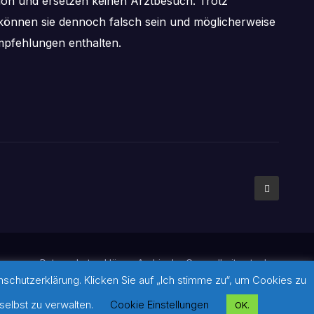
tion und ersetzen keinen Arztbesuch. Trotz
önnen sie dennoch falsch sein und möglicherweise
pfehlungen enthalten.
mpressum
Datenschutzerklärung
Archiv der Gesundheitsratgeber
chutzerklärung. Klicken Sie auf „Ich stimme zu“, um Cookies zu
ldern: Sofern auf dieser Seite keine Quellennachweise gesetzt
diese und über den weiterführenden Link im jeweiligen Beitrag.
selbst zu verwalten.
Cookie Einstellungen
OK.