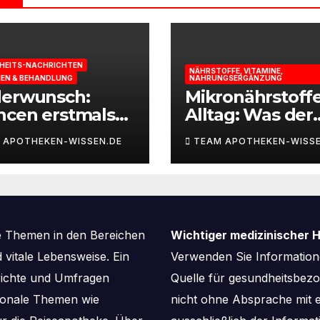
HEITS-NACHRICHTEN
NÄHRSTOFFE, VITAMINE,
IEN & BEHANDLUNG
NAHRUNGSERGÄNZUNG
derwunsch:
Mikronährstoff
ncen erstmals
Alltag: Was der
st berechnen
Körper für Ener
 APOTHEKEN-WISSEN.DE
TEAM APOTHEKEN-WISSE
und
Leistungsfähigk
braucht
e Themen in den Bereichen
Wichtiger medizinischer H
vitale Lebensweise. Ein
Verwenden Sie Informatione
richte und Umfragen
Quelle für gesundheitsbe
aisonale Themen wie
nicht ohne Absprache mit e