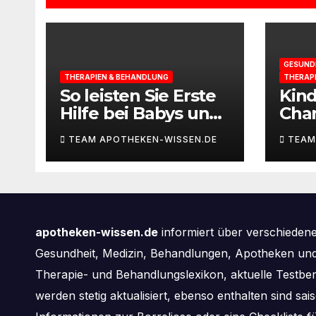
GESUND
THERAPIEN & BEHANDLUNG
THERAP
So leisten Sie Erste
Kin
Hilfe bei Babys und
Cha
Kleinkindern
selb
TEAM APOTHEKEN-WISSEN.DE
TEAM
apotheken-wissen.de
informiert über verschieden
Gesundheit, Medizin, Behandlungen, Apotheken und 
Therapie- und Behandlungslexikon, aktuelle Testbe
werden stetig aktualisiert, ebenso enthalten sind s