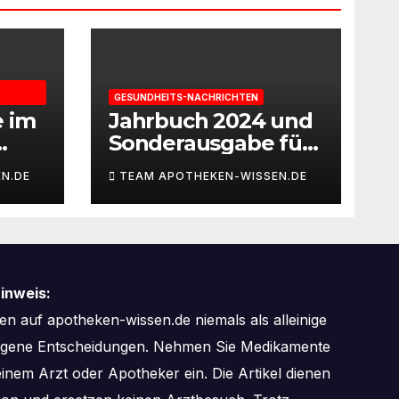
GESUNDHEITS-NACHRICHTEN
e im
Jahrbuch 2024 und
Sonderausgabe für
gie
Paare des
N.DE
TEAM APOTHEKEN-WISSEN.DE
Deutschen IVF-
eit
Registers: Zahl der
Mehrlingsgeburten
nach
Kinderwunschbeha
inweis:
ndlung sinkt weiter
n auf apotheken-wissen.de niemals als alleinige
zogene Entscheidungen. Nehmen Sie Medikamente
inem Arzt oder Apotheker ein. Die Artikel dienen