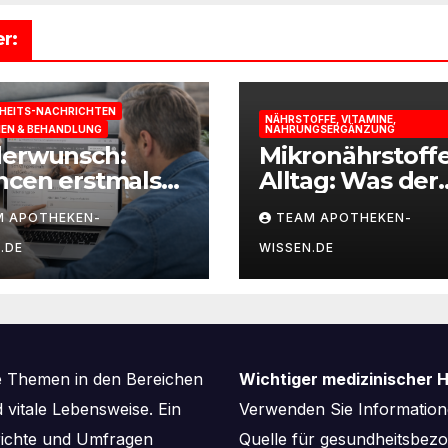
r:
HEITS-NACHRICHTEN
NÄHRSTOFFE, VITAMINE,
IEN & BEHANDLUNG
NAHRUNGSERGÄNZUNG
derwunsch:
Mikronährstoff
ncen erstmals
Alltag: Was der
st berechnen
Körper für Ener
M APOTHEKEN-
TEAM APOTHEKEN-
und
.DE
WISSEN.DE
Leistungsfähigk
braucht
e Themen in den Bereichen
Wichtiger medizinischer H
vitale Lebensweise. Ein
Verwenden Sie Informatione
richte und Umfragen
Quelle für gesundheitsbe