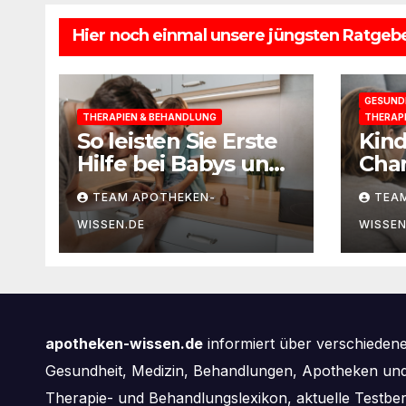
Hier noch einmal unsere jüngsten Ratgebe
GESUND
THERAPIEN & BEHANDLUNG
THERAP
So leisten Sie Erste
Kin
Hilfe bei Babys und
Cha
Kleinkindern
selb
TEAM APOTHEKEN-
TEA
WISSEN.DE
WISSEN
apotheken-wissen.de
informiert über verschieden
Gesundheit, Medizin, Behandlungen, Apotheken und 
Therapie- und Behandlungslexikon, aktuelle Testbe