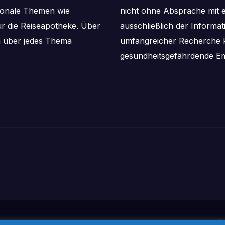
aisonale Themen wie
nicht ohne Absprache mit e
ür die Reiseapotheke. Über
ausschließlich der Informa
m über jedes Thema
umfangreicher Recherche k
gesundheitsgefährdende Em
I