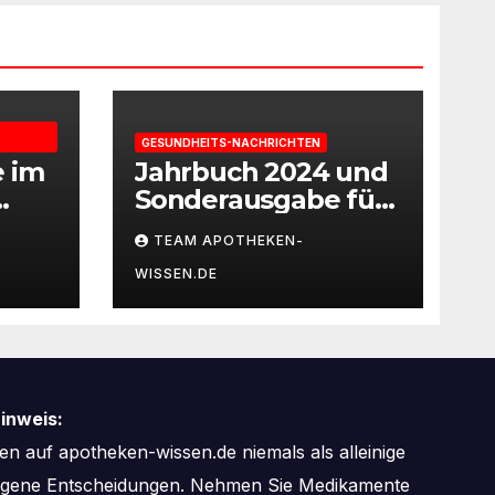
GESUNDHEITS-NACHRICHTEN
e im
Jahrbuch 2024 und
Sonderausgabe für
gie
Paare des
TEAM APOTHEKEN-
Deutschen IVF-
WISSEN.DE
eit
Registers: Zahl der
Mehrlingsgeburten
nach
Kinderwunschbeha
ndlung sinkt weiter
inweis:
n auf apotheken-wissen.de niemals als alleinige
zogene Entscheidungen. Nehmen Sie Medikamente