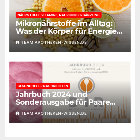
NÄHRSTOFFE, VITAMINE, NAHRUNGSERGÄNZUNG
Mikronährstoffe im Alltag:
Was der Körper für Energie
und Leistungsfähigkeit
TEAM APOTHEKEN-WISSEN.DE
braucht
GESUNDHEITS-NACHRICHTEN
Jahrbuch 2024 und
Sonderausgabe für Paare
des Deutschen IVF-Registers:
TEAM APOTHEKEN-WISSEN.DE
Zahl der Mehrlingsgeburten
nach
Kinderwunschbehandlung