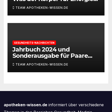
und Leistungsfähigkeit
TEAM APOTHEKEN-WISSEN.DE
braucht
GESUNDHEITS-NACHRICHTEN
Jahrbuch 2024 und
Sonderausgabe für Paare
des Deutschen IVF-Registers:
TEAM APOTHEKEN-WISSEN.DE
Zahl der Mehrlingsgeburten
nach
Kinderwunschbehandlung
sinkt weiter
apotheken-wissen.de
informiert über verschiedene