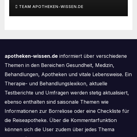
des Deutschen IVF-Registers:
TEAM APOTHEKEN-WISSEN.DE
Zahl der Mehrlingsgeburten
nach
Kinderwunschbehandlung
sinkt weiter
apotheken-wissen.de
informiert über verschiedene
Themen in den Bereichen Gesundheit, Medizin,
Behandlungen, Apotheken und vitale Lebensweise. Ein
Therapie- und Behandlungslexikon, aktuelle
Testberichte und Umfragen werden stetig aktualisiert,
ebenso enthalten sind saisonale Themen wie
Informationen zur Borreliose oder eine Checkliste für
die Reiseapotheke. Über die Kommentarfunktion
können sich die User zudem über jedes Thema