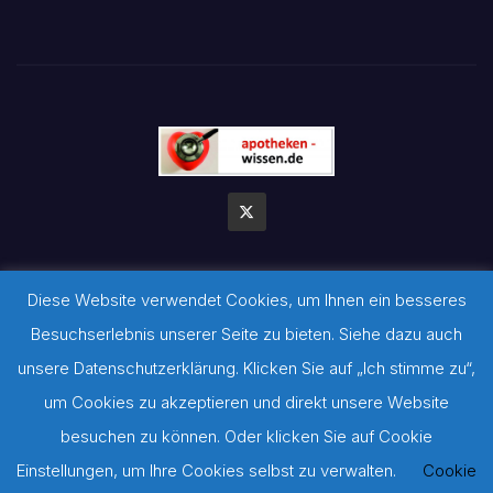
Diese Website verwendet Cookies, um Ihnen ein besseres
Stolz präsentiert von WordPress
|
Theme:
Newsbulk
von
Besuchserlebnis unserer Seite zu bieten. Siehe dazu auch
Themeansar
unsere Datenschutzerklärung. Klicken Sie auf „Ich stimme zu“,
Impressum
Datenschutzerklärung
Archiv der Gesundheitsratgeber
um Cookies zu akzeptieren und direkt unsere Website
besuchen zu können. Oder klicken Sie auf Cookie
©-Hinweis zu verwendeten Bildern: Sofern auf dieser Seite keine
Einstellungen, um Ihre Cookies selbst zu verwalten.
Cookie
Quellennachweise gesetzt werden konnten, befinden sich diese