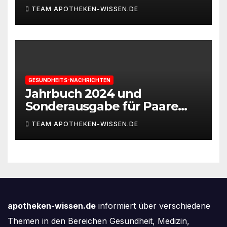
und Leistungsfähigkeit
TEAM APOTHEKEN-WISSEN.DE
braucht
GESUNDHEITS-NACHRICHTEN
Jahrbuch 2024 und
Sonderausgabe für Paare
des Deutschen IVF-Registers:
TEAM APOTHEKEN-WISSEN.DE
Zahl der Mehrlingsgeburten
nach
Kinderwunschbehandlung
sinkt weiter
apotheken-wissen.de
informiert über verschiedene
Themen in den Bereichen Gesundheit, Medizin,