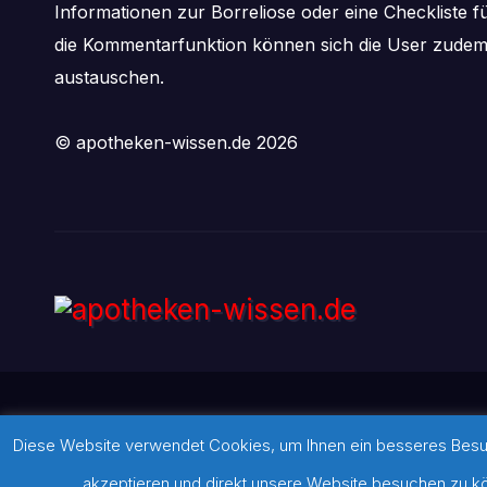
Informationen zur Borreliose oder eine Checkliste f
die Kommentarfunktion können sich die User zude
austauschen.
© apotheken-wissen.de 2026
Diese Website verwendet Cookies, um Ihnen ein besseres Besuch
Stolz präsentiert von WordPress
|
Theme:
Newsbulk
von
Theme
akzeptieren und direkt unsere Website besuchen zu kön