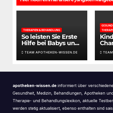
GESUND
THERAPIEN & BEHANDLUNG
THERAP
So leisten Sie Erste
Kin
Hilfe bei Babys und
Cha
Kleinkindern
selb
TEAM APOTHEKEN-WISSEN.DE
TEAM
apotheken-wissen.de
informiert über verschieden
Gesundheit, Medizin, Behandlungen, Apotheken und 
Therapie- und Behandlungslexikon, aktuelle Testbe
werden stetig aktualisiert, ebenso enthalten sind s