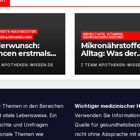
HEITS-NACHRICHTEN
NÄHRSTOFFE, VITAMINE,
IEN & BEHANDLUNG
NAHRUNGSERGÄNZUNG
derwunsch:
Mikronährstoff
ncen erstmals
Alltag: Was der
st berechnen
Körper für Ener
 APOTHEKEN-WISSEN.DE
TEAM APOTHEKEN-WISSE
und
Leistungsfähigk
braucht
e Themen in den Bereichen
Wichtiger medizinischer H
vitale Lebensweise. Ein
Verwenden Sie Informatione
richte und Umfragen
Quelle für gesundheitsbe
aisonale Themen wie
nicht ohne Absprache mit e