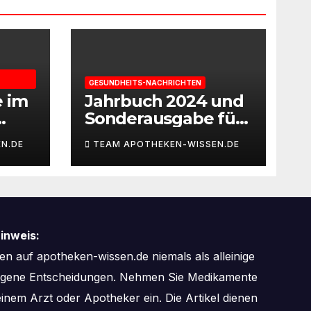
GESUNDHEITS-NACHRICHTEN
e im
Jahrbuch 2024 und
Sonderausgabe für
gie
Paare des
N.DE
TEAM APOTHEKEN-WISSEN.DE
Deutschen IVF-
eit
Registers: Zahl der
Mehrlingsgeburten
nach
Kinderwunschbeha
inweis:
ndlung sinkt weiter
n auf apotheken-wissen.de niemals als alleinige
zogene Entscheidungen. Nehmen Sie Medikamente
inem Arzt oder Apotheker ein. Die Artikel dienen