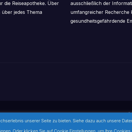
ür die Reiseapotheke. Über
ausschließlich der Informa
m über jedes Thema
umfangreicher Recherche k
gesundheitsgefährdende Em
I
serlebnis unserer Seite zu bieten. Siehe dazu auch unsere Datens
ansar
©-Hinweis zu verwendeten Bi
werden konnten, befinden sich 
nen. Oder klicken Sie auf Cookie Einstellungen, um Ihre Cookies 