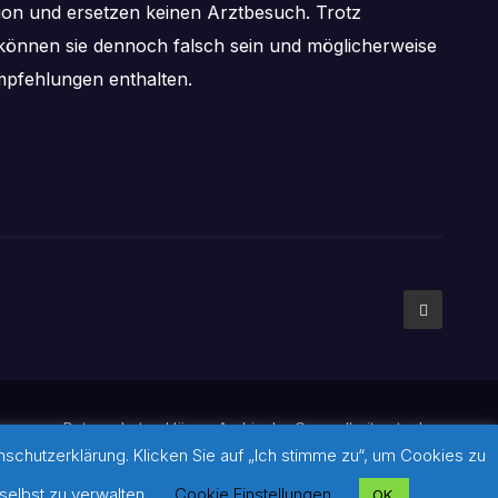
tion und ersetzen keinen Arztbesuch. Trotz
önnen sie dennoch falsch sein und möglicherweise
pfehlungen enthalten.
mpressum
Datenschutzerklärung
Archiv der Gesundheitsratgeber
chutzerklärung. Klicken Sie auf „Ich stimme zu“, um Cookies zu
ldern: Sofern auf dieser Seite keine Quellennachweise gesetzt
diese und über den weiterführenden Link im jeweiligen Beitrag.
selbst zu verwalten.
Cookie Einstellungen
OK.