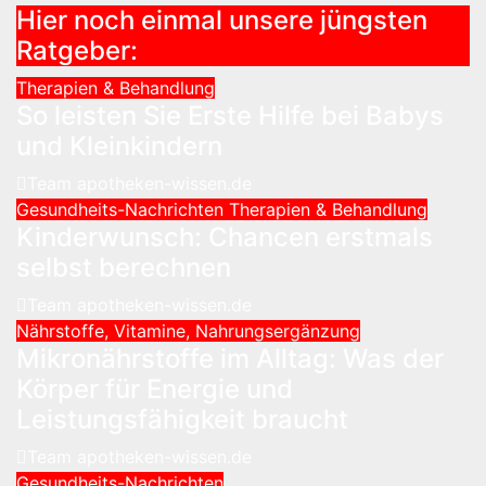
Hier noch einmal unsere jüngsten
Ratgeber:
Therapien & Behandlung
So leisten Sie Erste Hilfe bei Babys
und Kleinkindern
Team apotheken-wissen.de
Gesundheits-Nachrichten
Therapien & Behandlung
Kinderwunsch: Chancen erstmals
selbst berechnen
Team apotheken-wissen.de
Nährstoffe, Vitamine, Nahrungsergänzung
Mikronährstoffe im Alltag: Was der
Körper für Energie und
Leistungsfähigkeit braucht
Team apotheken-wissen.de
Gesundheits-Nachrichten