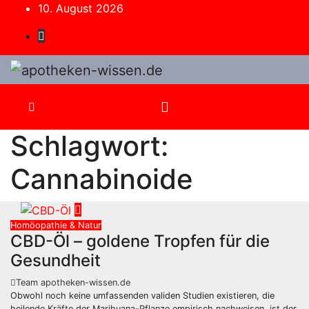
Zum
10. August 2026
Inhalt
springen
Schlagwort:
Cannabinoide
Homöopathie & Natur
CBD-Öl – goldene Tropfen für die
Gesundheit
Team apotheken-wissen.de
Obwohl noch keine umfassenden validen Studien existieren, die
heilende Kräfte der Marihuana-Pflanze empirisch nachweisen, ist der