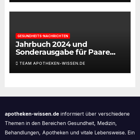
GESUNDHEITS-NACHRICHTEN
Jahrbuch 2024 und
Sonderausgabe für Paare
des Deutschen IVF-Registers:
TEAM APOTHEKEN-WISSEN.DE
Zahl der Mehrlingsgeburten
nach
Kinderwunschbehandlung
sinkt weiter
apotheken-wissen.de
informiert über verschiedene
Themen in den Bereichen Gesundheit, Medizin,
Behandlungen, Apotheken und vitale Lebensweise. Ein