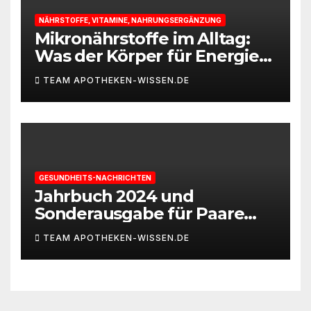
NÄHRSTOFFE, VITAMINE, NAHRUNGSERGÄNZUNG
Mikronährstoffe im Alltag:
Was der Körper für Energie
und Leistungsfähigkeit
TEAM APOTHEKEN-WISSEN.DE
braucht
GESUNDHEITS-NACHRICHTEN
Jahrbuch 2024 und
Sonderausgabe für Paare
des Deutschen IVF-Registers:
TEAM APOTHEKEN-WISSEN.DE
Zahl der Mehrlingsgeburten
nach
Kinderwunschbehandlung
sinkt weiter