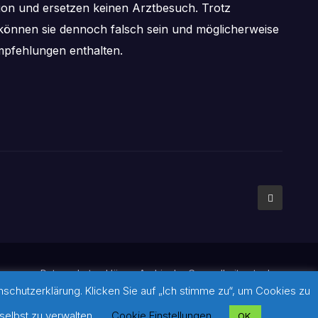
tion und ersetzen keinen Arztbesuch. Trotz
önnen sie dennoch falsch sein und möglicherweise
pfehlungen enthalten.
mpressum
Datenschutzerklärung
Archiv der Gesundheitsratgeber
chutzerklärung. Klicken Sie auf „Ich stimme zu“, um Cookies zu
ldern: Sofern auf dieser Seite keine Quellennachweise gesetzt
diese und über den weiterführenden Link im jeweiligen Beitrag.
selbst zu verwalten.
Cookie Einstellungen
OK.