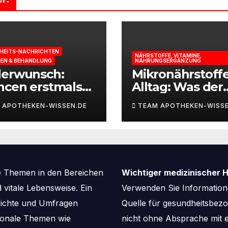
HEITS-NACHRICHTEN
NÄHRSTOFFE, VITAMINE,
IEN & BEHANDLUNG
NAHRUNGSERGÄNZUNG
derwunsch:
Mikronährstoff
ncen erstmals
Alltag: Was der
st berechnen
Körper für Ener
 APOTHEKEN-WISSEN.DE
TEAM APOTHEKEN-WISSE
und
Leistungsfähigk
braucht
e Themen in den Bereichen
Wichtiger medizinischer H
vitale Lebensweise. Ein
Verwenden Sie Informatione
richte und Umfragen
Quelle für gesundheitsbe
aisonale Themen wie
nicht ohne Absprache mit e