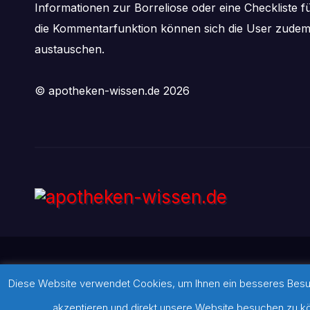
Informationen zur Borreliose oder eine Checkliste f
die Kommentarfunktion können sich die User zude
austauschen.
© apotheken-wissen.de 2026
Diese Website verwendet Cookies, um Ihnen ein besseres Besuch
Stolz präsentiert von WordPress
|
Theme:
Newsbulk
von
Theme
akzeptieren und direkt unsere Website besuchen zu kön