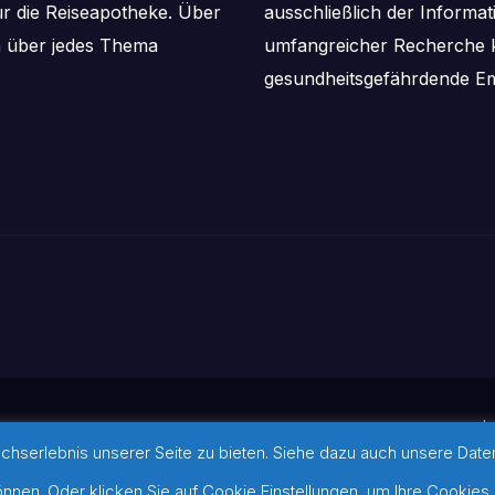
ür die Reiseapotheke. Über
ausschließlich der Informa
m über jedes Thema
umfangreicher Recherche k
gesundheitsgefährdende Em
I
serlebnis unserer Seite zu bieten. Siehe dazu auch unsere Datens
ansar
©-Hinweis zu verwendeten Bi
werden konnten, befinden sich 
nen. Oder klicken Sie auf Cookie Einstellungen, um Ihre Cookies 