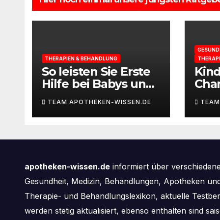
GESUND
THERAPIEN & BEHANDLUNG
THERAP
So leisten Sie Erste
Kin
Hilfe bei Babys und
Cha
Kleinkindern
selb
TEAM APOTHEKEN-WISSEN.DE
TEAM
apotheken-wissen.de
informiert über verschieden
Gesundheit, Medizin, Behandlungen, Apotheken und 
Therapie- und Behandlungslexikon, aktuelle Testbe
werden stetig aktualisiert, ebenso enthalten sind s