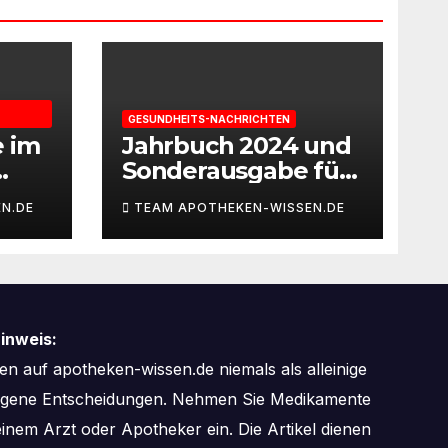
GESUNDHEITS-NACHRICHTEN
e im
Jahrbuch 2024 und
Sonderausgabe für
gie
Paare des
N.DE
TEAM APOTHEKEN-WISSEN.DE
Deutschen IVF-
eit
Registers: Zahl der
Mehrlingsgeburten
nach
Kinderwunschbeha
inweis:
ndlung sinkt weiter
n auf apotheken-wissen.de niemals als alleinige
zogene Entscheidungen. Nehmen Sie Medikamente
inem Arzt oder Apotheker ein. Die Artikel dienen