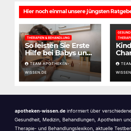
Hier noch einmal unsere jüngsten Ratgebe
GESUND
THERAPIEN & BEHANDLUNG
THERAP
So leisten Sie Erste
Kin
Hilfe bei Babys und
Cha
Kleinkindern
selb
TEAM APOTHEKEN-
TEA
WISSEN.DE
WISSEN
apotheken-wissen.de
informiert über verschieden
Gesundheit, Medizin, Behandlungen, Apotheken und 
Therapie- und Behandlungslexikon, aktuelle Testbe