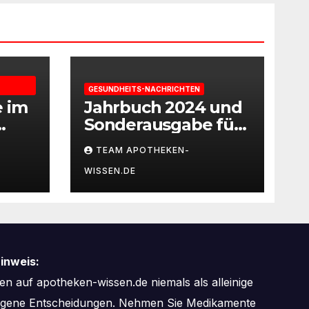
GESUNDHEITS-NACHRICHTEN
e im
Jahrbuch 2024 und
Sonderausgabe für
gie
Paare des
TEAM APOTHEKEN-
Deutschen IVF-
WISSEN.DE
eit
Registers: Zahl der
Mehrlingsgeburten
nach
Kinderwunschbeha
ndlung sinkt weiter
inweis:
n auf apotheken-wissen.de niemals als alleinige
zogene Entscheidungen. Nehmen Sie Medikamente