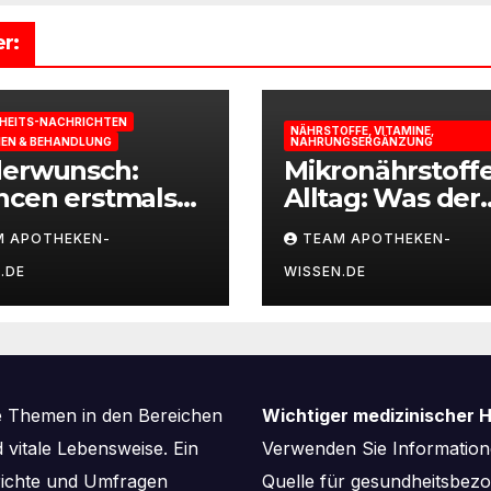
r:
HEITS-NACHRICHTEN
NÄHRSTOFFE, VITAMINE,
IEN & BEHANDLUNG
NAHRUNGSERGÄNZUNG
derwunsch:
Mikronährstoff
ncen erstmals
Alltag: Was der
st berechnen
Körper für Ener
M APOTHEKEN-
TEAM APOTHEKEN-
und
.DE
WISSEN.DE
Leistungsfähigk
braucht
e Themen in den Bereichen
Wichtiger medizinischer H
vitale Lebensweise. Ein
Verwenden Sie Informatione
richte und Umfragen
Quelle für gesundheitsbe