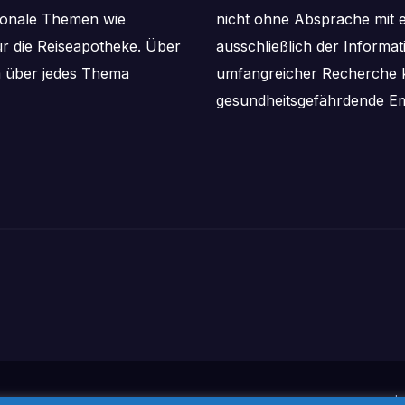
aisonale Themen wie
nicht ohne Absprache mit e
ür die Reiseapotheke. Über
ausschließlich der Informa
m über jedes Thema
umfangreicher Recherche k
gesundheitsgefährdende Em
I