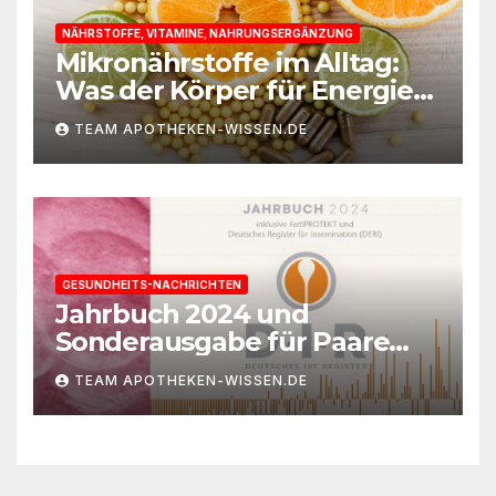
NÄHRSTOFFE, VITAMINE, NAHRUNGSERGÄNZUNG
Mikronährstoffe im Alltag:
Was der Körper für Energie
und Leistungsfähigkeit
TEAM APOTHEKEN-WISSEN.DE
braucht
GESUNDHEITS-NACHRICHTEN
Jahrbuch 2024 und
Sonderausgabe für Paare
des Deutschen IVF-Registers:
TEAM APOTHEKEN-WISSEN.DE
Zahl der Mehrlingsgeburten
nach
Kinderwunschbehandlung
sinkt weiter