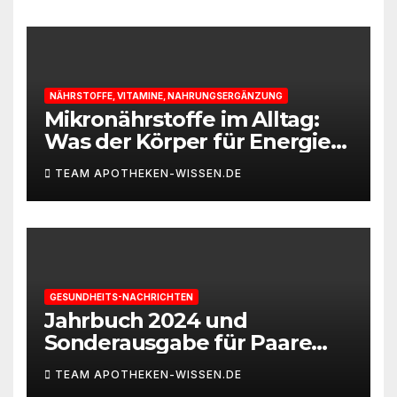
NÄHRSTOFFE, VITAMINE, NAHRUNGSERGÄNZUNG
Mikronährstoffe im Alltag:
Was der Körper für Energie
und Leistungsfähigkeit
TEAM APOTHEKEN-WISSEN.DE
braucht
GESUNDHEITS-NACHRICHTEN
Jahrbuch 2024 und
Sonderausgabe für Paare
des Deutschen IVF-Registers:
TEAM APOTHEKEN-WISSEN.DE
Zahl der Mehrlingsgeburten