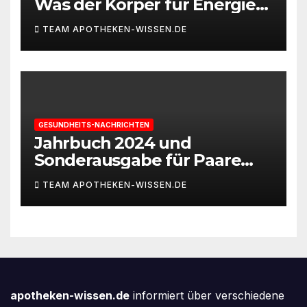
Was der Körper für Energie
und Leistungsfähigkeit
TEAM APOTHEKEN-WISSEN.DE
braucht
GESUNDHEITS-NACHRICHTEN
Jahrbuch 2024 und
Sonderausgabe für Paare
des Deutschen IVF-Registers:
TEAM APOTHEKEN-WISSEN.DE
Zahl der Mehrlingsgeburten
nach
Kinderwunschbehandlung
sinkt weiter
apotheken-wissen.de
informiert über verschiedene