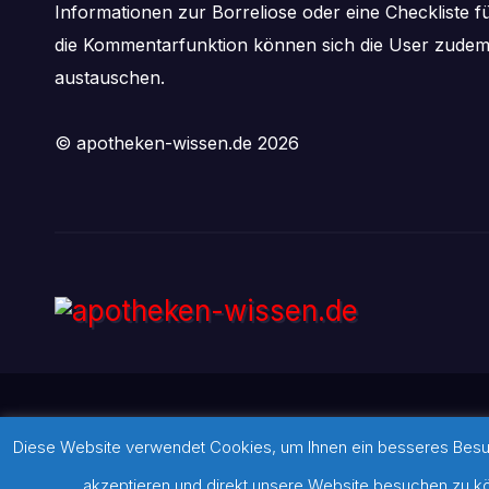
Informationen zur Borreliose oder eine Checkliste f
die Kommentarfunktion können sich die User zude
austauschen.
© apotheken-wissen.de 2026
Diese Website verwendet Cookies, um Ihnen ein besseres Besuch
Stolz präsentiert von WordPress
|
Theme:
Newsbulk
von
Theme
akzeptieren und direkt unsere Website besuchen zu kön