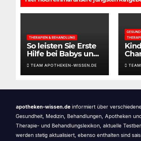
GESUND
THERAPIEN & BEHANDLUNG
THERAP
So leisten Sie Erste
Kin
Hilfe bei Babys und
Cha
Kleinkindern
selb
TEAM APOTHEKEN-WISSEN.DE
TEAM
apotheken-wissen.de
informiert über verschieden
Gesundheit, Medizin, Behandlungen, Apotheken und 
Therapie- und Behandlungslexikon, aktuelle Testbe
werden stetig aktualisiert, ebenso enthalten sind s