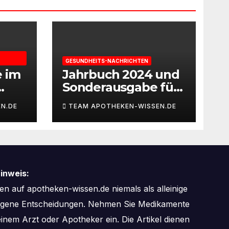
GESUNDHEITS-NACHRICHTEN
e im
Jahrbuch 2024 und
Sonderausgabe für
gie
Paare des
N.DE
TEAM APOTHEKEN-WISSEN.DE
Deutschen IVF-
eit
Registers: Zahl der
Mehrlingsgeburten
nach
Kinderwunschbeha
inweis:
ndlung sinkt weiter
n auf apotheken-wissen.de niemals als alleinige
zogene Entscheidungen. Nehmen Sie Medikamente
inem Arzt oder Apotheker ein. Die Artikel dienen