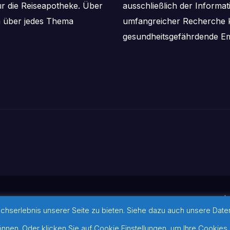
ür die Reiseapotheke. Über
ausschließlich der Informa
m über jedes Thema
umfangreicher Recherche k
gesundheitsgefährdende Em
I
serlebnis unserer Seite zu bieten. Siehe dazu auch unsere Datens
ansar
©-Hinweis zu verwendeten Bi
werden konnten, befinden sich 
nen. Oder klicken Sie auf Cookie Einstellungen, um Ihre Cookies 