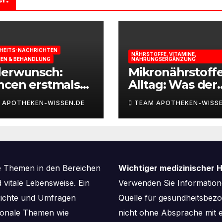
HEITS-NACHRICHTEN
NÄHRSTOFFE, VITAMINE,
IEN & BEHANDLUNG
NAHRUNGSERGÄNZUNG
derwunsch:
Mikronährstoff
ncen erstmals
Alltag: Was der
st berechnen
Körper für Ener
 APOTHEKEN-WISSEN.DE
TEAM APOTHEKEN-WISSE
und
Leistungsfähigk
braucht
e Themen in den Bereichen
Wichtiger medizinischer H
vitale Lebensweise. Ein
Verwenden Sie Informatione
richte und Umfragen
Quelle für gesundheitsbe
aisonale Themen wie
nicht ohne Absprache mit e