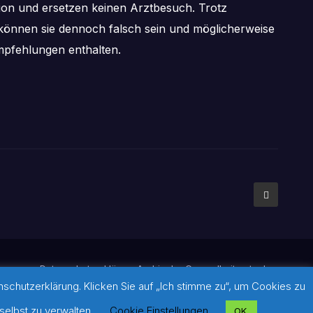
tion und ersetzen keinen Arztbesuch. Trotz
önnen sie dennoch falsch sein und möglicherweise
pfehlungen enthalten.
mpressum
Datenschutzerklärung
Archiv der Gesundheitsratgeber
chutzerklärung. Klicken Sie auf „Ich stimme zu“, um Cookies zu
ldern: Sofern auf dieser Seite keine Quellennachweise gesetzt
diese und über den weiterführenden Link im jeweiligen Beitrag.
selbst zu verwalten.
Cookie Einstellungen
OK.