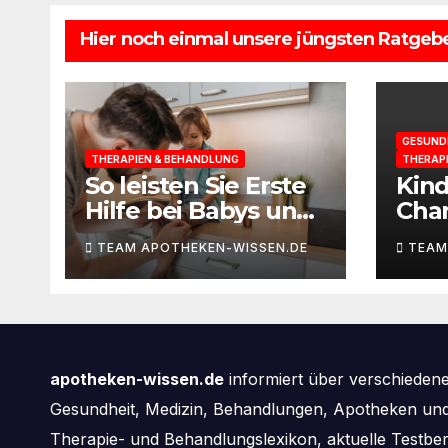
Hier noch einmal unsere jüngsten Ratgebe
GESUND
THERAPIEN & BEHANDLUNG
THERAP
So leisten Sie Erste
Kin
Hilfe bei Babys und
Cha
Kleinkindern
selb
TEAM APOTHEKEN-WISSEN.DE
TEAM
apotheken-wissen.de
informiert über verschieden
Gesundheit, Medizin, Behandlungen, Apotheken und 
Therapie- und Behandlungslexikon, aktuelle Testbe