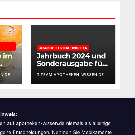
GESUNDHEITS-NACHRICHTEN
e im
Jahrbuch 2024 und
Sonderausgabe für
gie
Paare des
N.DE
TEAM APOTHEKEN-WISSEN.DE
Deutschen IVF-
eit
Registers: Zahl der
Mehrlingsgeburten
nach
Kinderwunschbeha
inweis:
ndlung sinkt weiter
n auf apotheken-wissen.de niemals als alleinige
zogene Entscheidungen. Nehmen Sie Medikamente