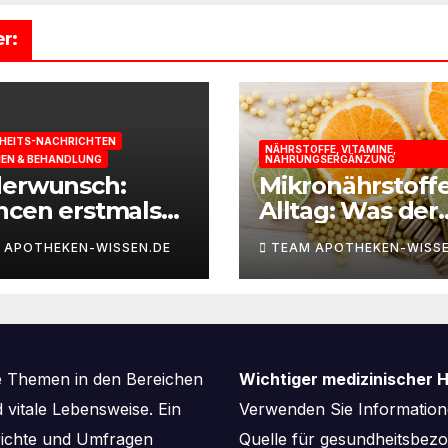
r:
HEITS-NACHRICHTEN
NÄHRSTOFFE, VITAMINE,
IEN & BEHANDLUNG
NAHRUNGSERGÄNZUNG
derwunsch:
Mikronährstoff
ncen erstmals
Alltag: Was der
st berechnen
Körper für Ener
 APOTHEKEN-WISSEN.DE
TEAM APOTHEKEN-WISSE
und
Leistungsfähigk
braucht
e Themen in den Bereichen
Wichtiger medizinischer H
vitale Lebensweise. Ein
Verwenden Sie Informatione
richte und Umfragen
Quelle für gesundheitsbe