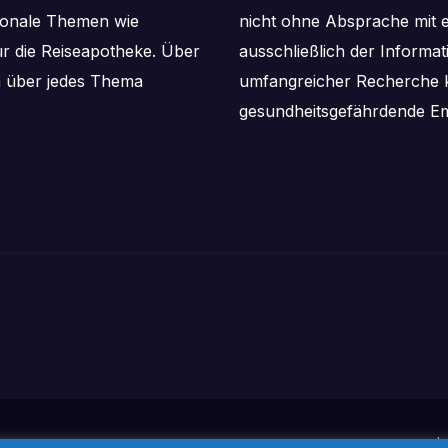
aisonale Themen wie
nicht ohne Absprache mit e
ür die Reiseapotheke. Über
ausschließlich der Informa
m über jedes Thema
umfangreicher Recherche k
gesundheitsgefährdende Em
I